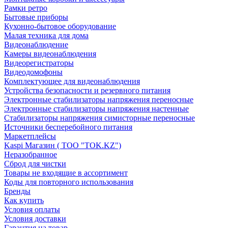
Рамки ретро
Бытовые приборы
Кухонно-бытовое оборудование
Малая техника для дома
Видеонаблюдение
Камеры видеонаблюдения
Видеорегистраторы
Видеодомофоны
Комплектующее для видеонаблюдения
Устройства безопасности и резервного питания
Электронные стабилизаторы напряжения переносные
Электронные стабилизаторы напряжения настенные
Стабилизаторы напряжения симисторные переносные
Источники бесперебойного питания
Маркетплейсы
Kaspi Магазин ( ТОО "TOK.KZ")
Неразобранное
Сброд для чистки
Товары не входящие в ассортимент
Коды для повторного использования
Бренды
Как купить
Условия оплаты
Условия доставки
Гарантия на товар