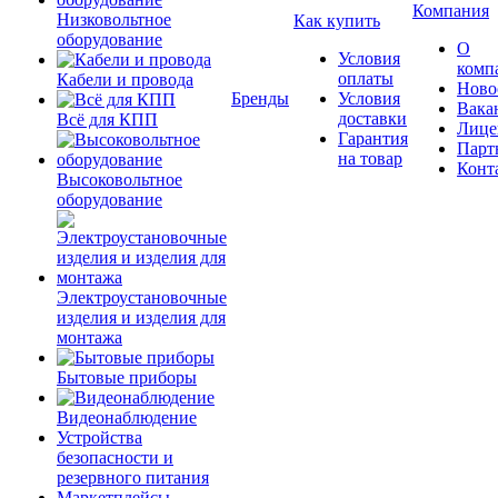
Компания
Низковольтное
Как купить
оборудование
О
Условия
комп
оплаты
Кабели и провода
Ново
Бренды
Условия
Вака
доставки
Всё для КПП
Лице
Гарантия
Парт
на товар
Конт
Высоковольтное
оборудование
Электроустановочные
изделия и изделия для
монтажа
Бытовые приборы
Видеонаблюдение
Устройства
безопасности и
резервного питания
Маркетплейсы