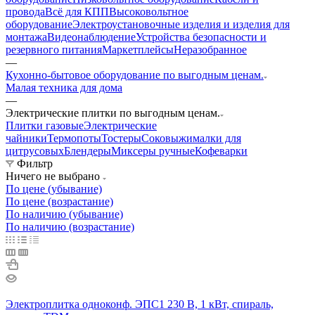
провода
Всё для КПП
Высоковольтное
оборудование
Электроустановочные изделия и изделия для
монтажа
Видеонаблюдение
Устройства безопасности и
резервного питания
Маркетплейсы
Неразобранное
—
Кухонно-бытовое оборудование по выгодным ценам.
Малая техника для дома
—
Электрические плитки по выгодным ценам.
Плитки газовые
Электрические
чайники
Термопоты
Тостеры
Соковыжималки для
цитрусовых
Блендеры
Миксеры ручные
Кофеварки
Фильтр
Ничего не выбрано
По цене (убывание)
По цене (возрастание)
По наличию (убывание)
По наличию (возрастание)
Электроплитка одноконф. ЭПС1 230 В, 1 кВт, спираль,