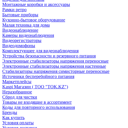
Монтажные коробки и аксессуары
Рамки ретро
Бытовые приборы
Кухонно-бытовое оборудование
Малая техника для дома
Видеонаблюдение
Камеры видеонаблюдения
Видеорегистраторы
Видеодомофоны
Комплектующее для видеонаблюдения
Устройства безопасности и резервного питания
Электронные стабилизаторы напряжения переносные
Электронные стабилизаторы напряжения настенные
Стабилизаторы напряжения симисторные переносные
Источники бесперебойного питания
Маркетплейсы
Kaspi Магазин ( ТОО "TOK.KZ")
Неразобранное
Сброд для чистки
Товары не входящие в ассортимент
Коды для повторного использования
Бренды
Как купить
Условия оплаты
Условия доставки