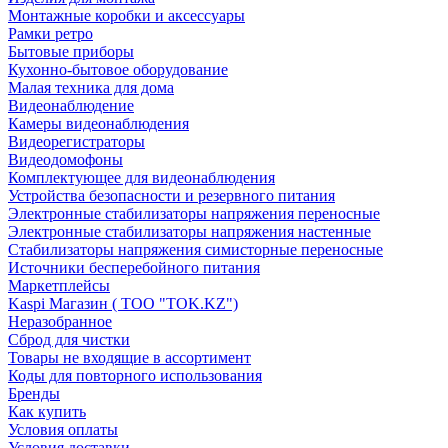
Монтажные коробки и аксессуары
Рамки ретро
Бытовые приборы
Кухонно-бытовое оборудование
Малая техника для дома
Видеонаблюдение
Камеры видеонаблюдения
Видеорегистраторы
Видеодомофоны
Комплектующее для видеонаблюдения
Устройства безопасности и резервного питания
Электронные стабилизаторы напряжения переносные
Электронные стабилизаторы напряжения настенные
Стабилизаторы напряжения симисторные переносные
Источники бесперебойного питания
Маркетплейсы
Kaspi Магазин ( ТОО "TOK.KZ")
Неразобранное
Сброд для чистки
Товары не входящие в ассортимент
Коды для повторного использования
Бренды
Как купить
Условия оплаты
Условия доставки