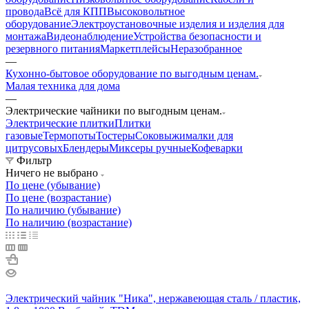
провода
Всё для КПП
Высоковольтное
оборудование
Электроустановочные изделия и изделия для
монтажа
Видеонаблюдение
Устройства безопасности и
резервного питания
Маркетплейсы
Неразобранное
—
Кухонно-бытовое оборудование по выгодным ценам.
Малая техника для дома
—
Электрические чайники по выгодным ценам.
Электрические плитки
Плитки
газовые
Термопоты
Тостеры
Соковыжималки для
цитрусовых
Блендеры
Миксеры ручные
Кофеварки
Фильтр
Ничего не выбрано
По цене (убывание)
По цене (возрастание)
По наличию (убывание)
По наличию (возрастание)
Электрический чайник "Ника", нержавеющая сталь / пластик,