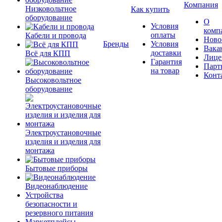
Компания
Низковольтное
Как купить
оборудование
О
Условия
комп
оплаты
Кабели и провода
Ново
Бренды
Условия
Вака
доставки
Всё для КПП
Лице
Гарантия
Парт
на товар
Конт
Высоковольтное
оборудование
Электроустановочные
изделия и изделия для
монтажа
Бытовые приборы
Видеонаблюдение
Устройства
безопасности и
резервного питания
Маркетплейсы