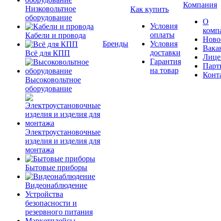
Компания
Низковольтное
Как купить
оборудование
О
Условия
комп
оплаты
Кабели и провода
Ново
Бренды
Условия
Вака
доставки
Всё для КПП
Лице
Гарантия
Парт
на товар
Конт
Высоковольтное
оборудование
Электроустановочные
изделия и изделия для
монтажа
Бытовые приборы
Видеонаблюдение
Устройства
безопасности и
резервного питания
Маркетплейсы