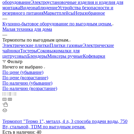
оборудование
Электроустановочные изделия и изделия для
монтажа
Видеонаблюдение
Устройства безопасности и
резервного питания
Маркетплейсы
Неразобранное
—
Кухонно-бытовое оборудование по выгодным ценам.
Малая техника для дома
—
Термопоты по выгодным ценам.
Электрические плитки
Плитки газовые
Электрические
чайники
Тостеры
Соковыжималки для
цитрусовых
Блендеры
Миксеры ручные
Кофеварки
Фильтр
Ничего не выбрано
По цене (убывание)
По цене (возрастание)
По наличию (убывание)
По наличию (возрастание)
Термопот "Термо 1", металл, 4 л, 3 способа подачи воды, 750
Вт, стальной, TDM по выгодным ценам.
Есть в наличии: 40