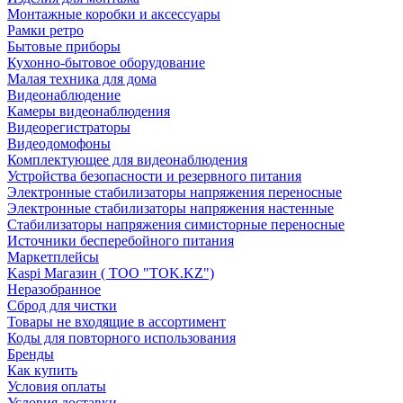
Монтажные коробки и аксессуары
Рамки ретро
Бытовые приборы
Кухонно-бытовое оборудование
Малая техника для дома
Видеонаблюдение
Камеры видеонаблюдения
Видеорегистраторы
Видеодомофоны
Комплектующее для видеонаблюдения
Устройства безопасности и резервного питания
Электронные стабилизаторы напряжения переносные
Электронные стабилизаторы напряжения настенные
Стабилизаторы напряжения симисторные переносные
Источники бесперебойного питания
Маркетплейсы
Kaspi Магазин ( ТОО "TOK.KZ")
Неразобранное
Сброд для чистки
Товары не входящие в ассортимент
Коды для повторного использования
Бренды
Как купить
Условия оплаты
Условия доставки