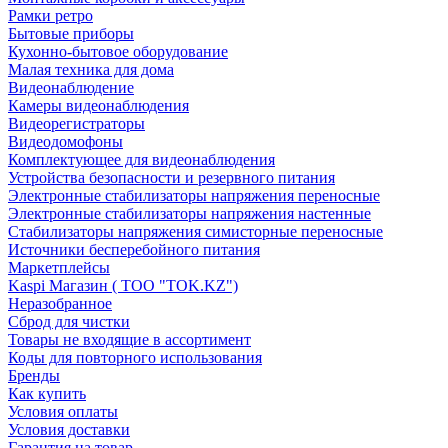
Рамки ретро
Бытовые приборы
Кухонно-бытовое оборудование
Малая техника для дома
Видеонаблюдение
Камеры видеонаблюдения
Видеорегистраторы
Видеодомофоны
Комплектующее для видеонаблюдения
Устройства безопасности и резервного питания
Электронные стабилизаторы напряжения переносные
Электронные стабилизаторы напряжения настенные
Стабилизаторы напряжения симисторные переносные
Источники бесперебойного питания
Маркетплейсы
Kaspi Магазин ( ТОО "TOK.KZ")
Неразобранное
Сброд для чистки
Товары не входящие в ассортимент
Коды для повторного использования
Бренды
Как купить
Условия оплаты
Условия доставки
Гарантия на товар