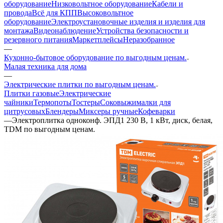
оборудование
Низковольтное оборудование
Кабели и
провода
Всё для КПП
Высоковольтное
оборудование
Электроустановочные изделия и изделия для
монтажа
Видеонаблюдение
Устройства безопасности и
резервного питания
Маркетплейсы
Неразобранное
—
Кухонно-бытовое оборудование по выгодным ценам.
Малая техника для дома
—
Электрические плитки по выгодным ценам.
Плитки газовые
Электрические
чайники
Термопоты
Тостеры
Соковыжималки для
цитрусовых
Блендеры
Миксеры ручные
Кофеварки
—
Электроплитка одноконф. ЭПД1 230 В, 1 кВт, диск, белая,
TDM по выгодным ценам.