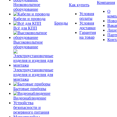
Компания
Низковольтное
Как купить
оборудование
О
Условия
комп
оплаты
Кабели и провода
Ново
Бренды
Условия
Вака
доставки
Всё для КПП
Лице
Гарантия
Парт
на товар
Конт
Высоковольтное
оборудование
Электроустановочные
изделия и изделия для
монтажа
Бытовые приборы
Видеонаблюдение
Устройства
безопасности и
резервного питания
Маркетплейсы