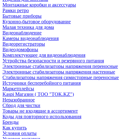
Монтажные коробки и аксессуары
Рамки ретро
Бытовые приборы
Кухонно-бытовое оборудование
Малая техника для дома
Видеонаблюдение
Камеры видеонаблюдения
Видеорегистраторы
Видеодомофоны
Комплектующее для видеонаблюдения
Устройства безопасности и резервного питания
Электронные стабилизаторы напряжения переносные
Электронные стабилизаторы напряжения настенные
Стабилизаторы напряжения симисторные переносные
Источники бесперебойного питания
Маркетплейсы
Kaspi Магазин ( ТОО "TOK.KZ")
Неразобранное
Сброд для чистки
Товары не входящие в ассортимент
Коды для повторного использования
Бренды
Как купить
Условия оплаты
Условия доставки