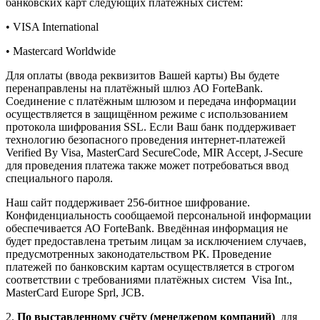
банковских карт следующих платёжных систем:
• VISA International
• Mastercard Worldwide
Для оплаты (ввода реквизитов Вашей карты) Вы будете
перенаправлены на платёжный шлюз АО ForteBank.
Соединение с платёжным шлюзом и передача информации
осуществляется в защищённом режиме с использованием
протокола шифрования SSL. Если Ваш банк поддерживает
технологию безопасного проведения интернет-платежей
Verified By Visa, MasterCard SecureCode, MIR Accept, J-Secure
для проведения платежа также может потребоваться ввод
специального пароля.
Наш сайт поддерживает 256-битное шифрование.
Конфиденциальность сообщаемой персональной информации
обеспечивается АО ForteBank. Введённая информация не
будет предоставлена третьим лицам за исключением случаев,
предусмотренных законодательством РК. Проведение
платежей по банковским картам осуществляется в строгом
соответствии с требованиями платёжных систем Visa Int.,
MasterCard Europe Sprl, JCB.
2.
По выставленному счёту (менеджером компаний)
для