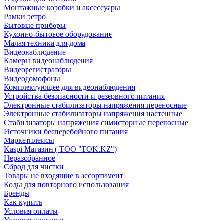
Монтажные коробки и аксессуары
Рамки ретро
Бытовые приборы
Кухонно-бытовое оборудование
Малая техника для дома
Видеонаблюдение
Камеры видеонаблюдения
Видеорегистраторы
Видеодомофоны
Комплектующее для видеонаблюдения
Устройства безопасности и резервного питания
Электронные стабилизаторы напряжения переносные
Электронные стабилизаторы напряжения настенные
Стабилизаторы напряжения симисторные переносные
Источники бесперебойного питания
Маркетплейсы
Kaspi Магазин ( ТОО "TOK.KZ")
Неразобранное
Сброд для чистки
Товары не входящие в ассортимент
Коды для повторного использования
Бренды
Как купить
Условия оплаты
Условия доставки