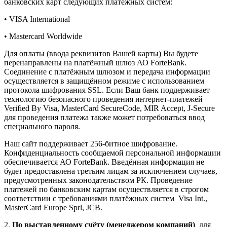
банковских карт следующих платёжных систем:
• VISA International
• Mastercard Worldwide
Для оплаты (ввода реквизитов Вашей карты) Вы будете
перенаправлены на платёжный шлюз АО ForteBank.
Соединение с платёжным шлюзом и передача информации
осуществляется в защищённом режиме с использованием
протокола шифрования SSL. Если Ваш банк поддерживает
технологию безопасного проведения интернет-платежей
Verified By Visa, MasterCard SecureCode, MIR Accept, J-Secure
для проведения платежа также может потребоваться ввод
специального пароля.
Наш сайт поддерживает 256-битное шифрование.
Конфиденциальность сообщаемой персональной информации
обеспечивается АО ForteBank. Введённая информация не
будет предоставлена третьим лицам за исключением случаев,
предусмотренных законодательством РК. Проведение
платежей по банковским картам осуществляется в строгом
соответствии с требованиями платёжных систем Visa Int.,
MasterCard Europe Sprl, JCB.
2.
По выставленному счёту (менеджером компаний)
для