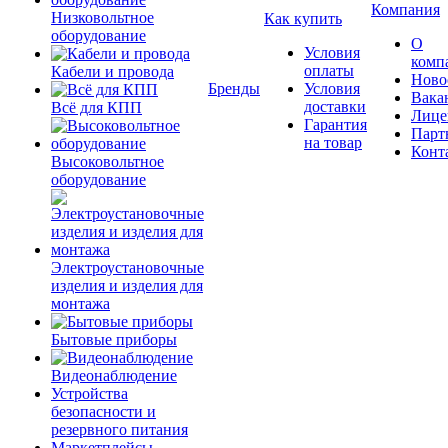
Компания
Низковольтное
Как купить
оборудование
О
Условия
комп
оплаты
Кабели и провода
Ново
Бренды
Условия
Вака
доставки
Всё для КПП
Лице
Гарантия
Парт
на товар
Конт
Высоковольтное
оборудование
Электроустановочные
изделия и изделия для
монтажа
Бытовые приборы
Видеонаблюдение
Устройства
безопасности и
резервного питания
Маркетплейсы