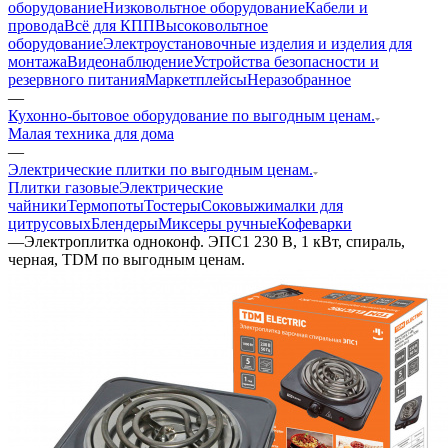
оборудование
Низковольтное оборудование
Кабели и
провода
Всё для КПП
Высоковольтное
оборудование
Электроустановочные изделия и изделия для
монтажа
Видеонаблюдение
Устройства безопасности и
резервного питания
Маркетплейсы
Неразобранное
—
Кухонно-бытовое оборудование по выгодным ценам.
Малая техника для дома
—
Электрические плитки по выгодным ценам.
Плитки газовые
Электрические
чайники
Термопоты
Тостеры
Соковыжималки для
цитрусовых
Блендеры
Миксеры ручные
Кофеварки
—
Электроплитка одноконф. ЭПС1 230 В, 1 кВт, спираль,
черная, TDM по выгодным ценам.