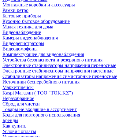
Монтажные коробки и аксессуары
Рамки ретро
Бытовые приборы
Кухонно-бытовое оборудование
Малая техника для дома
Видеонаблюдение
Камеры видеонаблюдения
Видеорегистраторы
Видеодомофоны
Комплектующее для видеонаблюдения
Устройства безопасности и резервного питания
Электронные стабилизаторы напряжения переносные
Электронные стабилизаторы напряжения настенные
Стабилизаторы напряжения симисторные переносные
Источники бесперебойного питания
Маркетплейсы
Kaspi Магазин ( ТОО "TOK.KZ")
Неразобранное
Сброд для чистки
Товары не входящие в ассортимент
Коды для повторного использования
Бренды
Как купить
Условия оплаты
Условия доставки