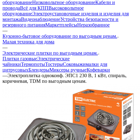
оборудование
Низковольтное оборудование
Кабели и
провода
Всё для КПП
Высоковольтное
оборудование
Электроустановочные изделия и изделия для
монтажа
Видеонаблюдение
Устройства безопасности и
резервного питания
Маркетплейсы
Неразобранное
—
Кухонно-бытовое оборудование по выгодным ценам.
Малая техника для дома
—
Электрические плитки по выгодным ценам.
Плитки газовые
Электрические
чайники
Термопоты
Тостеры
Соковыжималки для
цитрусовых
Блендеры
Миксеры ручные
Кофеварки
—
Электроплитка одноконф. ЭПС1 230 В, 1 кВт, спираль,
коричневая, TDM по выгодным ценам.