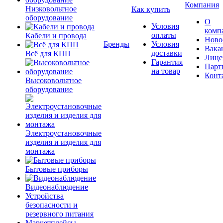
Компания
Низковольтное
Как купить
оборудование
О
Условия
комп
оплаты
Кабели и провода
Ново
Бренды
Условия
Вака
доставки
Всё для КПП
Лице
Гарантия
Парт
на товар
Конт
Высоковольтное
оборудование
Электроустановочные
изделия и изделия для
монтажа
Бытовые приборы
Видеонаблюдение
Устройства
безопасности и
резервного питания
Маркетплейсы