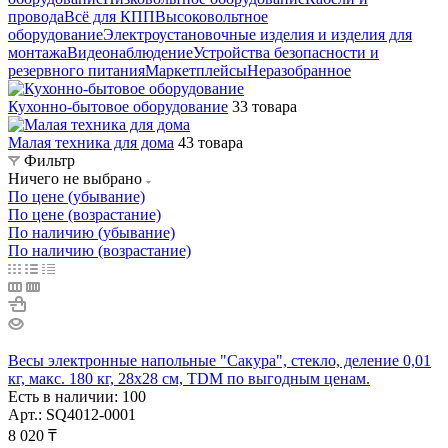
провода
Всё для КПП
Высоковольтное
оборудование
Электроустановочные изделия и изделия для
монтажа
Видеонаблюдение
Устройства безопасности и
резервного питания
Маркетплейсы
Неразобранное
Кухонно-бытовое оборудование
33 товара
Малая техника для дома
43 товара
Фильтр
Ничего не выбрано
По цене (убывание)
По цене (возрастание)
По наличию (убывание)
По наличию (возрастание)
Весы электронные напольные "Сакура", стекло, деление 0,01
кг, макс. 180 кг, 28х28 см, TDM по выгодным ценам.
Есть в наличии: 100
Арт.: SQ4012-0001
8 020
₸