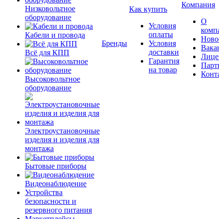
Компания
Низковольтное
Как купить
оборудование
О
Условия
комп
оплаты
Кабели и провода
Ново
Бренды
Условия
Вака
доставки
Всё для КПП
Лице
Гарантия
Парт
на товар
Конт
Высоковольтное
оборудование
Электроустановочные
изделия и изделия для
монтажа
Бытовые приборы
Видеонаблюдение
Устройства
безопасности и
резервного питания
Маркетплейсы