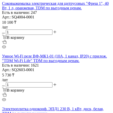
Соковыжималка электрическая для цитрусовых "Фреш 1", 40
Вт, 1 л, оранжевая, TDM по выгодным ценам.
Есть в наличии: 247
Арт.: SQ4004-0001
10 100
₸
/шт
В корзину
Умное Wi-Fi реле ВФ-МК1-01 (10А, 1 канал, IP20) с прилож.
"TDM Wi-Fi Life" TDM по выгодным ценам.
Есть в наличии: 1621
Арт.: SQ2603-0001
5 730
₸
/шт
В корзину
Электроплитка одноконф. ЭПД1 230 В, 1 кВт, диск, белая,