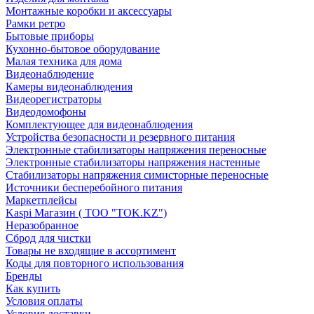
Монтажные коробки и аксессуары
Рамки ретро
Бытовые приборы
Кухонно-бытовое оборудование
Малая техника для дома
Видеонаблюдение
Камеры видеонаблюдения
Видеорегистраторы
Видеодомофоны
Комплектующее для видеонаблюдения
Устройства безопасности и резервного питания
Электронные стабилизаторы напряжения переносные
Электронные стабилизаторы напряжения настенные
Стабилизаторы напряжения симисторные переносные
Источники бесперебойного питания
Маркетплейсы
Kaspi Магазин ( ТОО "TOK.KZ")
Неразобранное
Сброд для чистки
Товары не входящие в ассортимент
Коды для повторного использования
Бренды
Как купить
Условия оплаты
Условия доставки