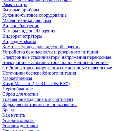
Рамки ретро
Бытовые приборы
Кухонно-бытовое оборудование
Малая техника для дома
Видеонаблюдение
Камеры видеонаблюдения
Видеорегистраторы
Видеодомофоны
Комплектующее для видеонаблюдения
Устройства безопасности и резервного питания
Электронные стабилизаторы напряжения переносные
Электронные стабилизаторы напряжения настенные
Стабилизаторы напряжения симисторные переносные
Источники бесперебойного питания
Маркетплейсы
Kaspi Магазин ( ТОО "TOK.KZ")
Неразобранное
Сброд для чистки
Товары не входящие в ассортимент
Коды для повторного использования
Бренды
Как купить
Условия оплаты
Условия доставки
Гарантия на товар