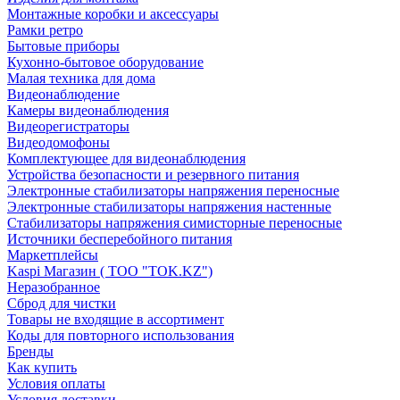
Монтажные коробки и аксессуары
Рамки ретро
Бытовые приборы
Кухонно-бытовое оборудование
Малая техника для дома
Видеонаблюдение
Камеры видеонаблюдения
Видеорегистраторы
Видеодомофоны
Комплектующее для видеонаблюдения
Устройства безопасности и резервного питания
Электронные стабилизаторы напряжения переносные
Электронные стабилизаторы напряжения настенные
Стабилизаторы напряжения симисторные переносные
Источники бесперебойного питания
Маркетплейсы
Kaspi Магазин ( ТОО "TOK.KZ")
Неразобранное
Сброд для чистки
Товары не входящие в ассортимент
Коды для повторного использования
Бренды
Как купить
Условия оплаты
Условия доставки