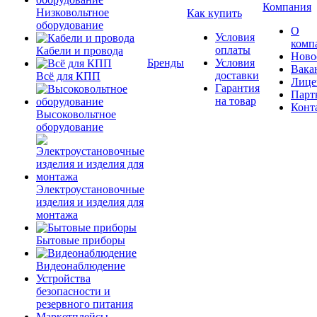
Компания
Низковольтное
Как купить
оборудование
О
Условия
комп
оплаты
Кабели и провода
Ново
Бренды
Условия
Вака
доставки
Всё для КПП
Лице
Гарантия
Парт
на товар
Конт
Высоковольтное
оборудование
Электроустановочные
изделия и изделия для
монтажа
Бытовые приборы
Видеонаблюдение
Устройства
безопасности и
резервного питания
Маркетплейсы