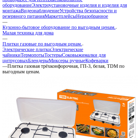
оборудование
Электроустановочные изделия и изделия для
монтажа
Видеонаблюдение
Устройства безопасности и
резервного питания
Маркетплейсы
Неразобранное
—
Кухонно-бытовое оборудование по выгодным ценам.
Малая техника для дома
—
Плитки газовые по выгодным ценам.
Электрические плитки
Электрические
чайники
Термопоты
Тостеры
Соковыжималки для
цитрусовых
Блендеры
Миксеры ручные
Кофеварки
—
Плитка газовая трёхконфорочная, ГП-3, белая, TDM по
выгодным ценам.