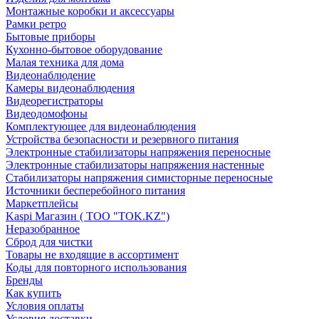
Монтажные коробки и аксессуары
Рамки ретро
Бытовые приборы
Кухонно-бытовое оборудование
Малая техника для дома
Видеонаблюдение
Камеры видеонаблюдения
Видеорегистраторы
Видеодомофоны
Комплектующее для видеонаблюдения
Устройства безопасности и резервного питания
Электронные стабилизаторы напряжения переносные
Электронные стабилизаторы напряжения настенные
Стабилизаторы напряжения симисторные переносные
Источники бесперебойного питания
Маркетплейсы
Kaspi Магазин ( ТОО "TOK.KZ")
Неразобранное
Сброд для чистки
Товары не входящие в ассортимент
Коды для повторного использования
Бренды
Как купить
Условия оплаты
Условия доставки