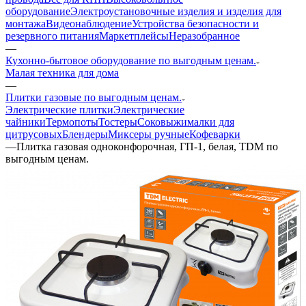
оборудование
Электроустановочные изделия и изделия для
монтажа
Видеонаблюдение
Устройства безопасности и
резервного питания
Маркетплейсы
Неразобранное
—
Кухонно-бытовое оборудование по выгодным ценам.
Малая техника для дома
—
Плитки газовые по выгодным ценам.
Электрические плитки
Электрические
чайники
Термопоты
Тостеры
Соковыжималки для
цитрусовых
Блендеры
Миксеры ручные
Кофеварки
—
Плитка газовая одноконфорочная, ГП-1, белая, TDM по
выгодным ценам.