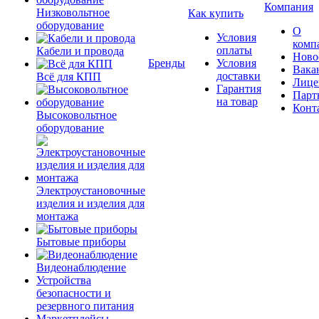
Компания
Низковольтное
Как купить
оборудование
О
Условия
комп
оплаты
Кабели и провода
Ново
Бренды
Условия
Вака
доставки
Всё для КПП
Лице
Гарантия
Парт
на товар
Конт
Высоковольтное
оборудование
Электроустановочные
изделия и изделия для
монтажа
Бытовые приборы
Видеонаблюдение
Устройства
безопасности и
резервного питания
Маркетплейсы