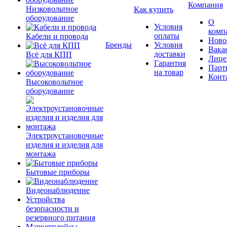
Компания
Низковольтное
Как купить
оборудование
О
Условия
комп
оплаты
Кабели и провода
Ново
Бренды
Условия
Вака
доставки
Всё для КПП
Лице
Гарантия
Парт
на товар
Конт
Высоковольтное
оборудование
Электроустановочные
изделия и изделия для
монтажа
Бытовые приборы
Видеонаблюдение
Устройства
безопасности и
резервного питания
Маркетплейсы