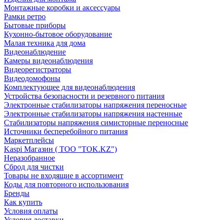
Монтажные коробки и аксессуары
Рамки ретро
Бытовые приборы
Кухонно-бытовое оборудование
Малая техника для дома
Видеонаблюдение
Камеры видеонаблюдения
Видеорегистраторы
Видеодомофоны
Комплектующее для видеонаблюдения
Устройства безопасности и резервного питания
Электронные стабилизаторы напряжения переносные
Электронные стабилизаторы напряжения настенные
Стабилизаторы напряжения симисторные переносные
Источники бесперебойного питания
Маркетплейсы
Kaspi Магазин ( ТОО "TOK.KZ")
Неразобранное
Сброд для чистки
Товары не входящие в ассортимент
Коды для повторного использования
Бренды
Как купить
Условия оплаты
Условия доставки