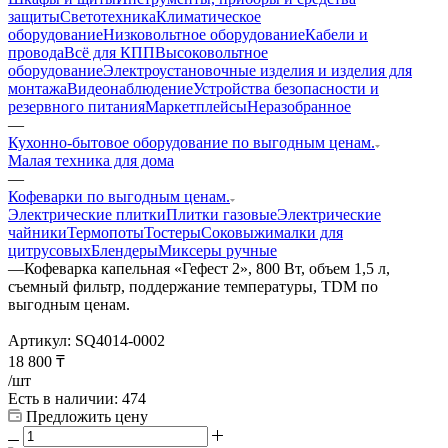
защиты
Светотехника
Климатическое
оборудование
Низковольтное оборудование
Кабели и
провода
Всё для КПП
Высоковольтное
оборудование
Электроустановочные изделия и изделия для
монтажа
Видеонаблюдение
Устройства безопасности и
резервного питания
Маркетплейсы
Неразобранное
—
Кухонно-бытовое оборудование по выгодным ценам.
Малая техника для дома
—
Кофеварки по выгодным ценам.
Электрические плитки
Плитки газовые
Электрические
чайники
Термопоты
Тостеры
Соковыжималки для
цитрусовых
Блендеры
Миксеры ручные
—
Кофеварка капельная «Гефест 2», 800 Вт, объем 1,5 л,
съемный фильтр, поддержание температуры, TDM по
выгодным ценам.
Артикул:
SQ4014-0002
18 800
₸
/шт
Есть в наличии
: 474
Предложить цену