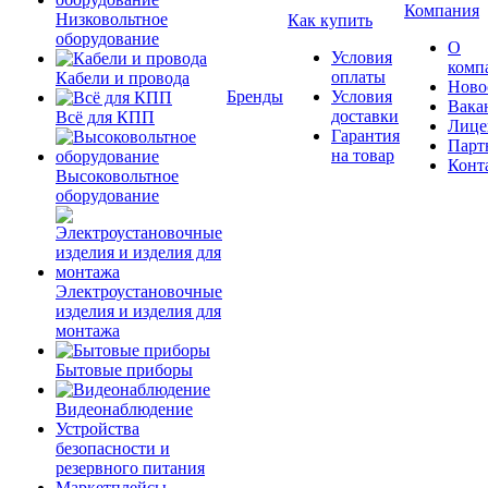
Компания
Низковольтное
Как купить
оборудование
О
Условия
комп
оплаты
Кабели и провода
Ново
Бренды
Условия
Вака
доставки
Всё для КПП
Лице
Гарантия
Парт
на товар
Конт
Высоковольтное
оборудование
Электроустановочные
изделия и изделия для
монтажа
Бытовые приборы
Видеонаблюдение
Устройства
безопасности и
резервного питания
Маркетплейсы