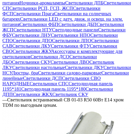
питания
Ночники-аромалампы
Светильники ДПБ
Светильники
СП
Светильники РСП, ГСП, ЖСП
Светильники
ФСП
Светильники Прага
Светильники на солнечных
батареях
Светильники LED с датч. движ. и освещ. на элем.
питания
Светильники ФБП
Светильники ДБП
Светильники
ЖСП
Светильники НТУ
Светодиодные панели
Светильники
ФБУ
Светильники ЛНУ
Светильники НПО
Светильники
СПО
Светильники ДПО
Светильники ЛПО
Светильники
САВ
Светильники ЛКУ
Светильники ФТУ
Светильники
СВО
Светильники ЖКУ
Аксессуары и комплектующие для
светильников
Светильники ДСО
Светильники
ДБО
Светильники СКУ
Светильники ЛВО
Светильник
ЛКУ
Светильники настольные
Светильники ДКУ
Светильники
НСУ
Люстры, бра
Светильники садово-парковые
Светильники
линейные
Светильники ДСП
Светильники СВО
НАРОДНЫЕ
Светильники СПС
Светодиодная панель
1195*181
Светодиодная панель 1195*180
Светильники
ДПП
Светильники ЖКХ
Светильник СКУ
—
Светильник встраиваемый СВ 01-03 R50 60Вт Е14 хром
TDM по выгодным ценам.