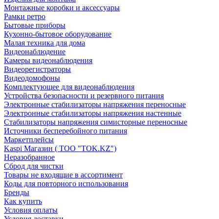
Монтажные коробки и аксессуары
Рамки ретро
Бытовые приборы
Кухонно-бытовое оборудование
Малая техника для дома
Видеонаблюдение
Камеры видеонаблюдения
Видеорегистраторы
Видеодомофоны
Комплектующее для видеонаблюдения
Устройства безопасности и резервного питания
Электронные стабилизаторы напряжения переносные
Электронные стабилизаторы напряжения настенные
Стабилизаторы напряжения симисторные переносные
Источники бесперебойного питания
Маркетплейсы
Kaspi Магазин ( ТОО "TOK.KZ")
Неразобранное
Сброд для чистки
Товары не входящие в ассортимент
Коды для повторного использования
Бренды
Как купить
Условия оплаты
Условия доставки