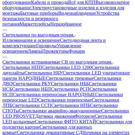
оборудование
Кабели и провода
Всё для КПП
Высоковольтное
оборудование
Электроустановочные изделия и изделия для
монтажа
Бытовые приборы
Видеонаблюдение
Устройства
безопасности и резервного
питания
Маркетплейсы
Неразобранное
—
Светильники по выгодным ценам.
Иллюминация и освещение
Светодиодная лента и
комплектующие
Гирлянды
Управление
освещением
Лампы
Прожекторы
Фонари
—
Светильники встраиваемые СВ по выгодным ценам.
Светильники НПП
Светильники LED 1200
Светильники
даунлайты
Светильники НБУ
Светильники LED ультратонкие
панели НАРОДНЫЕ
Светильники трековые
Светильники
ДВО
Светильники РКУ
Светильники НББ
Светильники
НСБ
Светильники НБП
Светильники РСП
Светильники
НСП
Светильники переносные НАРОДНЫЕ
Светильники
переносные LED
Светильники переносные
Светильники
ЛПБ
Светильники ССП
Светильники НПБ
Светильники
СПОТы
Светильники аварийно-эвакуационные
Светильники
LED PROSVET
Датчики движения
Фотореле
Светильники
LED кольцевые
Светильники ФИТО КИТАЙ
Светильники для
подсветки картин
Светильники для ванных
комнат
Светильники декоративные СД
Ночники на элементах