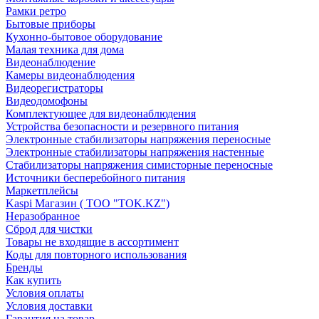
Рамки ретро
Бытовые приборы
Кухонно-бытовое оборудование
Малая техника для дома
Видеонаблюдение
Камеры видеонаблюдения
Видеорегистраторы
Видеодомофоны
Комплектующее для видеонаблюдения
Устройства безопасности и резервного питания
Электронные стабилизаторы напряжения переносные
Электронные стабилизаторы напряжения настенные
Стабилизаторы напряжения симисторные переносные
Источники бесперебойного питания
Маркетплейсы
Kaspi Магазин ( ТОО "TOK.KZ")
Неразобранное
Сброд для чистки
Товары не входящие в ассортимент
Коды для повторного использования
Бренды
Как купить
Условия оплаты
Условия доставки
Гарантия на товар