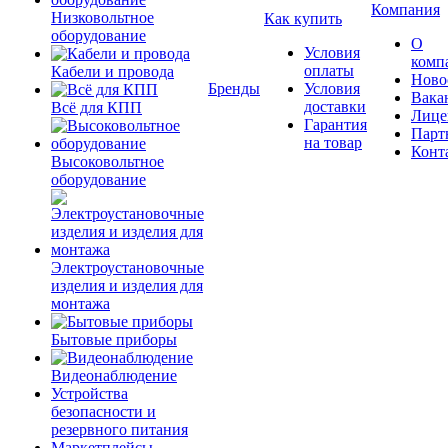
Компания
Низковольтное
Как купить
оборудование
О
Условия
комп
оплаты
Кабели и провода
Ново
Бренды
Условия
Вака
доставки
Всё для КПП
Лице
Гарантия
Парт
на товар
Конт
Высоковольтное
оборудование
Электроустановочные
изделия и изделия для
монтажа
Бытовые приборы
Видеонаблюдение
Устройства
безопасности и
резервного питания
Маркетплейсы