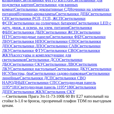
кольцевые
Светильники ФИТО КИТАЙ
Светильники для
подсветки картин
Светильники для ванных
комнат
Светильники декоративные СД
Ночники на элементах
питания
Ночники-аромалампы
Светильники ДПБ
Светильники
СП
Светильники РСП, ГСП, ЖСП
Светильники
ФСП
Светильники на солнечных батареях
Светильники LED с
датч. движ. и освещ. на элем. питания
Светильники
ФБП
Светильники ДБП
Светильники ЖСП
Светильники
НТУ
Светодиодные панели
Светильники ФБУ
Светильники
ЛНУ
Светильники НПО
Светильники СПО
Светильники
ДПО
Светильники ЛПО
Светильники САВ
Светильники
ЛКУ
Светильники ФТУ
Светильники СВО
Светильники
ЖКУ
Аксессуары и комплектующие для
светильников
Светильники ДСО
Светильники
ДБО
Светильники СКУ
Светильники ЛВО
Светильник
ЛКУ
Светильники настольные
Светильники ДКУ
Светильники
НСУ
Люстры, бра
Светильники садово-парковые
Светильники
линейные
Светильники ДСП
Светильники СВО
НАРОДНЫЕ
Светильники СПС
Светодиодная панель
1195*181
Светодиодная панель 1195*180
Светильники
ДПП
Светильники ЖКХ
Светильник СКУ
—
Светильник Прага Эл-11-73-100Б 60 Вт Е27 напольный на
стойке h-1.0 м бронза, прозрачный плафон TDM по выгодным
ценам.