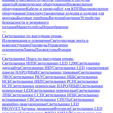
защиты
Климатическое оборудование
Низковольтное
оборудование
Кабели и провода
Всё для КПП
Высоковольтное
оборудование
Электроустановочные изделия и изделия для
монтажа
Бытовые приборы
Видеонаблюдение
Устройства
безопасности и резервного
питания
Маркетплейсы
Неразобранное
—
Светильники по выгодным ценам.
Иллюминация и освещение
Светодиодная лента и
комплектующие
Гирлянды
Управление
освещением
Лампы
Прожекторы
Фонари
—
Светильники Прага по выгодным ценам.
Светильники НПП
Светильники LED 1200
Светильники
даунлайты
Светильники НБУ
Светильники LED ультратонкие
панели НАРОДНЫЕ
Светильники трековые
Светильники
ДВО
Светильники РКУ
Светильники НББ
Светильники
НСБ
Светильники НБП
Светильники РСП
Светильники
НСП
Светильники переносные НАРОДНЫЕ
Светильники
переносные LED
Светильники переносные
Светильники
ЛПБ
Светильники ССП
Светильники НПБ
Светильники
встраиваемые СВ
Светильники СПОТы
Светильники
аварийно-эвакуационные
Светильники LED
PROSVET
Датчики движения
Фотореле
Светильники LED