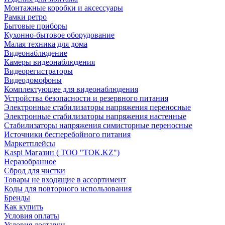
Монтажные коробки и аксессуары
Рамки ретро
Бытовые приборы
Кухонно-бытовое оборудование
Малая техника для дома
Видеонаблюдение
Камеры видеонаблюдения
Видеорегистраторы
Видеодомофоны
Комплектующее для видеонаблюдения
Устройства безопасности и резервного питания
Электронные стабилизаторы напряжения переносные
Электронные стабилизаторы напряжения настенные
Стабилизаторы напряжения симисторные переносные
Источники бесперебойного питания
Маркетплейсы
Kaspi Магазин ( ТОО "TOK.KZ")
Неразобранное
Сброд для чистки
Товары не входящие в ассортимент
Коды для повторного использования
Бренды
Как купить
Условия оплаты
Условия доставки