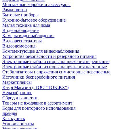
Монтажные коробки и аксессуары
Рамки ретро
Бытовые приборы
Кухонно-бытовое оборудование
Малая техника для дома
Видеонаблюдение
Камеры видеонаблюдения
Видеорегистраторы
Видеодомофоны
Комплектующее для видеонаблюдения
Устройства безопасности и резервного питания
Электронные стабилизаторы напряжения переносные
Электронные стабилизаторы напряжения настенные
Стабилизаторы напряжения симисторные переносные
Источники бесперебойного питания
Маркетплейсы
Kaspi Магазин ( ТОО "TOK.KZ")
Неразобранное
Сброд для чистки
Товары не входящие в ассортимент
Коды для повторного использования
Бренды
Как купить
Условия оплаты
Условия доставки