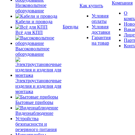
Компания
Низковольтное
Как купить
оборудование
О
Условия
комп
оплаты
Кабели и провода
Ново
Бренды
Условия
Вака
доставки
Всё для КПП
Лице
Гарантия
Парт
на товар
Конт
Высоковольтное
оборудование
Электроустановочные
изделия и изделия для
монтажа
Бытовые приборы
Видеонаблюдение
Устройства
безопасности и
резервного питания
Маркетплейсы