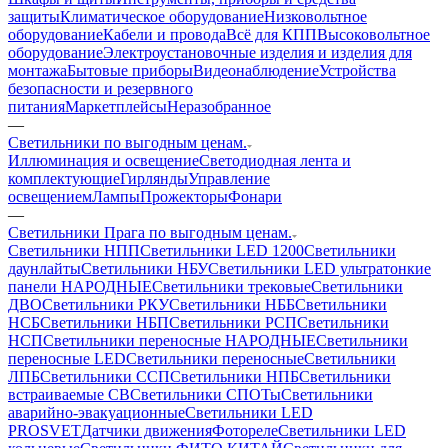
защиты
Климатическое оборудование
Низковольтное
оборудование
Кабели и провода
Всё для КПП
Высоковольтное
оборудование
Электроустановочные изделия и изделия для
монтажа
Бытовые приборы
Видеонаблюдение
Устройства
безопасности и резервного
питания
Маркетплейсы
Неразобранное
—
Светильники по выгодным ценам.
Иллюминация и освещение
Светодиодная лента и
комплектующие
Гирлянды
Управление
освещением
Лампы
Прожекторы
Фонари
—
Светильники Прага по выгодным ценам.
Светильники НПП
Светильники LED 1200
Светильники
даунлайты
Светильники НБУ
Светильники LED ультратонкие
панели НАРОДНЫЕ
Светильники трековые
Светильники
ДВО
Светильники РКУ
Светильники НББ
Светильники
НСБ
Светильники НБП
Светильники РСП
Светильники
НСП
Светильники переносные НАРОДНЫЕ
Светильники
переносные LED
Светильники переносные
Светильники
ЛПБ
Светильники ССП
Светильники НПБ
Светильники
встраиваемые СВ
Светильники СПОТы
Светильники
аварийно-эвакуационные
Светильники LED
PROSVET
Датчики движения
Фотореле
Светильники LED