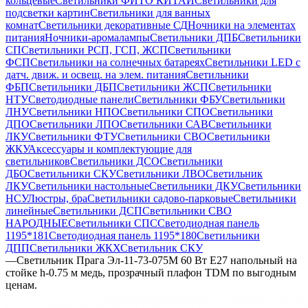
кольцевые
Светильники ФИТО КИТАЙ
Светильники для
подсветки картин
Светильники для ванных
комнат
Светильники декоративные СД
Ночники на элементах
питания
Ночники-аромалампы
Светильники ДПБ
Светильники
СП
Светильники РСП, ГСП, ЖСП
Светильники
ФСП
Светильники на солнечных батареях
Светильники LED с
датч. движ. и освещ. на элем. питания
Светильники
ФБП
Светильники ДБП
Светильники ЖСП
Светильники
НТУ
Светодиодные панели
Светильники ФБУ
Светильники
ЛНУ
Светильники НПО
Светильники СПО
Светильники
ДПО
Светильники ЛПО
Светильники САВ
Светильники
ЛКУ
Светильники ФТУ
Светильники СВО
Светильники
ЖКУ
Аксессуары и комплектующие для
светильников
Светильники ДСО
Светильники
ДБО
Светильники СКУ
Светильники ЛВО
Светильник
ЛКУ
Светильники настольные
Светильники ДКУ
Светильники
НСУ
Люстры, бра
Светильники садово-парковые
Светильники
линейные
Светильники ДСП
Светильники СВО
НАРОДНЫЕ
Светильники СПС
Светодиодная панель
1195*181
Светодиодная панель 1195*180
Светильники
ДПП
Светильники ЖКХ
Светильник СКУ
—
Светильник Прага Эл-11-73-075М 60 Вт Е27 напольный на
стойке h-0.75 м медь, прозрачный плафон TDM по выгодным
ценам.