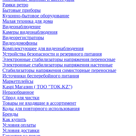
Рамки ретро
Бытовые приборы
Кухонно-бытовое оборудование
Малая техника для дома
Видеонаблюдение
Камеры видеонаблюдения
Видеорегистраторы
Видеодомофоны
Комплектующее для видеонаблюдения
Устройства безопасности и резервного питания
Электронные стабилизаторы напряжения переносные
Электронные стабилизаторы напряжения настенные
Стабилизаторы напряжения симисторные переносные
Источники бесперебойного питания
Маркетплейсы
Kaspi Магазин ( ТОО "TOK.KZ")
Неразобранное
Сброд для чистки
Товары не входящие в ассортимент
Коды для повторного использования
Бренды
Как купить
Условия оплаты
Условия доставки
Гарантия на товар