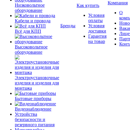
Компания
Низковольтное
Как купить
оборудование
О
Условия
комп
оплаты
Кабели и провода
Ново
Бренды
Условия
Вака
доставки
Всё для КПП
Лице
Гарантия
Парт
на товар
Конт
Высоковольтное
оборудование
Электроустановочные
изделия и изделия для
монтажа
Бытовые приборы
Видеонаблюдение
Устройства
безопасности и
резервного питания
Маркетплейсы