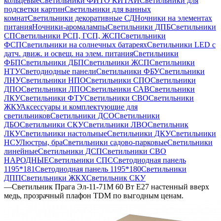
кольцевые
Светильники ФИТО КИТАЙ
Светильники для
подсветки картин
Светильники для ванных
комнат
Светильники декоративные СД
Ночники на элементах
питания
Ночники-аромалампы
Светильники ДПБ
Светильники
СП
Светильники РСП, ГСП, ЖСП
Светильники
ФСП
Светильники на солнечных батареях
Светильники LED с
датч. движ. и освещ. на элем. питания
Светильники
ФБП
Светильники ДБП
Светильники ЖСП
Светильники
НТУ
Светодиодные панели
Светильники ФБУ
Светильники
ЛНУ
Светильники НПО
Светильники СПО
Светильники
ДПО
Светильники ЛПО
Светильники САВ
Светильники
ЛКУ
Светильники ФТУ
Светильники СВО
Светильники
ЖКУ
Аксессуары и комплектующие для
светильников
Светильники ДСО
Светильники
ДБО
Светильники СКУ
Светильники ЛВО
Светильник
ЛКУ
Светильники настольные
Светильники ДКУ
Светильники
НСУ
Люстры, бра
Светильники садово-парковые
Светильники
линейные
Светильники ДСП
Светильники СВО
НАРОДНЫЕ
Светильники СПС
Светодиодная панель
1195*181
Светодиодная панель 1195*180
Светильники
ДПП
Светильники ЖКХ
Светильник СКУ
—
Светильник Прага Эл-11-71М 60 Вт Е27 настенный вверх
медь, прозрачный плафон TDM по выгодным ценам.