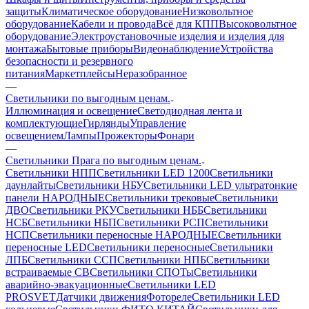
защиты
Климатическое оборудование
Низковольтное
оборудование
Кабели и провода
Всё для КПП
Высоковольтное
оборудование
Электроустановочные изделия и изделия для
монтажа
Бытовые приборы
Видеонаблюдение
Устройства
безопасности и резервного
питания
Маркетплейсы
Неразобранное
—
Светильники по выгодным ценам.
Иллюминация и освещение
Светодиодная лента и
комплектующие
Гирлянды
Управление
освещением
Лампы
Прожекторы
Фонари
—
Светильники Прага по выгодным ценам.
Светильники НПП
Светильники LED 1200
Светильники
даунлайты
Светильники НБУ
Светильники LED ультратонкие
панели НАРОДНЫЕ
Светильники трековые
Светильники
ДВО
Светильники РКУ
Светильники НББ
Светильники
НСБ
Светильники НБП
Светильники РСП
Светильники
НСП
Светильники переносные НАРОДНЫЕ
Светильники
переносные LED
Светильники переносные
Светильники
ЛПБ
Светильники ССП
Светильники НПБ
Светильники
встраиваемые СВ
Светильники СПОТы
Светильники
аварийно-эвакуационные
Светильники LED
PROSVET
Датчики движения
Фотореле
Светильники LED