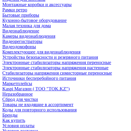
Монтажные коробки и аксессуары
Рамки ретро
Бытовые приборы
Кухонно-бытовое оборудование
Малая техника для дома
Видеонаблюдение
Камеры видеонаблюдения
Видеорегистраторы
Видеодомофоны
Комплектующее для видеонаблюдения
Устройства безопасности и резервного питания
Электронные стабилизаторы напряжения переносные
Электронные стабилизаторы напряжения настенные
Стабилизаторы напряжения симисторные переносные
Источники бесперебойного питания
Маркетплейсы
Kaspi Магазин ( ТОО "TOK.KZ")
Неразобранное
Сброд для чистки
Товары не входящие в ассортимент
Коды для повторного использования
Бренды
Как купить
Условия оплаты
Условия доставки