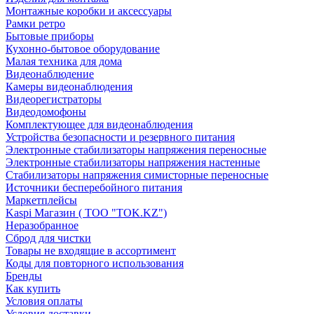
Монтажные коробки и аксессуары
Рамки ретро
Бытовые приборы
Кухонно-бытовое оборудование
Малая техника для дома
Видеонаблюдение
Камеры видеонаблюдения
Видеорегистраторы
Видеодомофоны
Комплектующее для видеонаблюдения
Устройства безопасности и резервного питания
Электронные стабилизаторы напряжения переносные
Электронные стабилизаторы напряжения настенные
Стабилизаторы напряжения симисторные переносные
Источники бесперебойного питания
Маркетплейсы
Kaspi Магазин ( ТОО "TOK.KZ")
Неразобранное
Сброд для чистки
Товары не входящие в ассортимент
Коды для повторного использования
Бренды
Как купить
Условия оплаты
Условия доставки