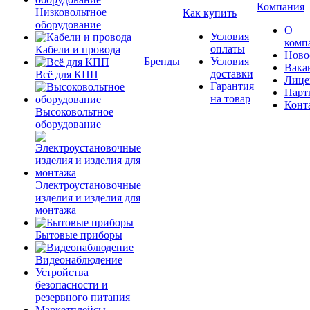
Компания
Низковольтное
Как купить
оборудование
О
Условия
комп
оплаты
Кабели и провода
Ново
Бренды
Условия
Вака
доставки
Всё для КПП
Лице
Гарантия
Парт
на товар
Конт
Высоковольтное
оборудование
Электроустановочные
изделия и изделия для
монтажа
Бытовые приборы
Видеонаблюдение
Устройства
безопасности и
резервного питания
Маркетплейсы