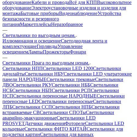
оборудование
Кабели и провода
Всё для КПП
Высоковольтное
оборудование
Электроустановочные изделия и изделия для
монтажа
Бытовые приборы
Видеонаблюдение
Устройства
безопасности и резервного
питания
Маркетплейсы
Неразобранное
—
Светильники по выгодным ценам.
Иллюминация и освещение
Светодиодная лента и
комплектующие
Гирлянды
Управление
освещением
Лампы
Прожекторы
Фонари
—
Светильники Прага по выгодным ценам.
Светильники НПП
Светильники LED 1200
Светильники
даунлайты
Светильники НБУ
Светильники LED ультратонкие
панели НАРОДНЫЕ
Светильники трековые
Светильники
ДВО
Светильники РКУ
Светильники НББ
Светильники
НСБ
Светильники НБП
Светильники РСП
Светильники
НСП
Светильники переносные НАРОДНЫЕ
Светильники
переносные LED
Светильники переносные
Светильники
ЛПБ
Светильники ССП
Светильники НПБ
Светильники
встраиваемые СВ
Светильники СПОТы
Светильники
аварийно-эвакуационные
Светильники LED
PROSVET
Датчики движения
Фотореле
Светильники LED
кольцевые
Светильники ФИТО КИТАЙ
Светильники для
подсветки картин
Светильники для ванных