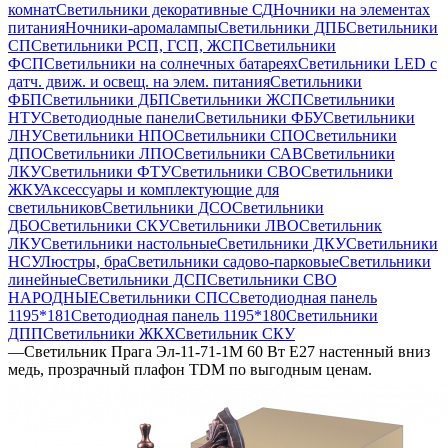
комнат
Светильники декоративные СД
Ночники на элементах
питания
Ночники-аромалампы
Светильники ДПБ
Светильники
СП
Светильники РСП, ГСП, ЖСП
Светильники
ФСП
Светильники на солнечных батареях
Светильники LED с
датч. движ. и освещ. на элем. питания
Светильники
ФБП
Светильники ДБП
Светильники ЖСП
Светильники
НТУ
Светодиодные панели
Светильники ФБУ
Светильники
ЛНУ
Светильники НПО
Светильники СПО
Светильники
ДПО
Светильники ЛПО
Светильники САВ
Светильники
ЛКУ
Светильники ФТУ
Светильники СВО
Светильники
ЖКУ
Аксессуары и комплектующие для
светильников
Светильники ДСО
Светильники
ДБО
Светильники СКУ
Светильники ЛВО
Светильник
ЛКУ
Светильники настольные
Светильники ДКУ
Светильники
НСУ
Люстры, бра
Светильники садово-парковые
Светильники
линейные
Светильники ДСП
Светильники СВО
НАРОДНЫЕ
Светильники СПС
Светодиодная панель
1195*181
Светодиодная панель 1195*180
Светильники
ДПП
Светильники ЖКХ
Светильник СКУ
—
Светильник Прага Эл-11-71-1М 60 Вт Е27 настенный вниз
медь, прозрачный плафон TDM по выгодным ценам.