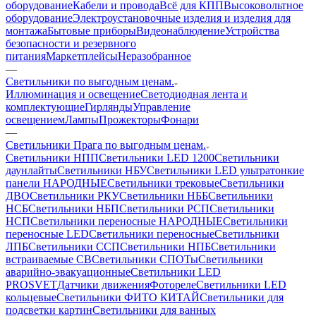
оборудование
Кабели и провода
Всё для КПП
Высоковольтное
оборудование
Электроустановочные изделия и изделия для
монтажа
Бытовые приборы
Видеонаблюдение
Устройства
безопасности и резервного
питания
Маркетплейсы
Неразобранное
—
Светильники по выгодным ценам.
Иллюминация и освещение
Светодиодная лента и
комплектующие
Гирлянды
Управление
освещением
Лампы
Прожекторы
Фонари
—
Светильники Прага по выгодным ценам.
Светильники НПП
Светильники LED 1200
Светильники
даунлайты
Светильники НБУ
Светильники LED ультратонкие
панели НАРОДНЫЕ
Светильники трековые
Светильники
ДВО
Светильники РКУ
Светильники НББ
Светильники
НСБ
Светильники НБП
Светильники РСП
Светильники
НСП
Светильники переносные НАРОДНЫЕ
Светильники
переносные LED
Светильники переносные
Светильники
ЛПБ
Светильники ССП
Светильники НПБ
Светильники
встраиваемые СВ
Светильники СПОТы
Светильники
аварийно-эвакуационные
Светильники LED
PROSVET
Датчики движения
Фотореле
Светильники LED
кольцевые
Светильники ФИТО КИТАЙ
Светильники для
подсветки картин
Светильники для ванных