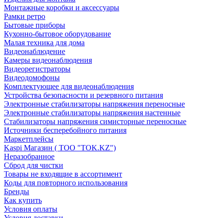
Монтажные коробки и аксессуары
Рамки ретро
Бытовые приборы
Кухонно-бытовое оборудование
Малая техника для дома
Видеонаблюдение
Камеры видеонаблюдения
Видеорегистраторы
Видеодомофоны
Комплектующее для видеонаблюдения
Устройства безопасности и резервного питания
Электронные стабилизаторы напряжения переносные
Электронные стабилизаторы напряжения настенные
Стабилизаторы напряжения симисторные переносные
Источники бесперебойного питания
Маркетплейсы
Kaspi Магазин ( ТОО "TOK.KZ")
Неразобранное
Сброд для чистки
Товары не входящие в ассортимент
Коды для повторного использования
Бренды
Как купить
Условия оплаты
Условия доставки