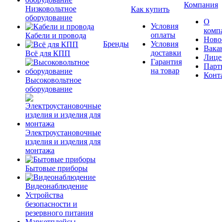
Компания
Низковольтное
Как купить
оборудование
О
Условия
комп
оплаты
Кабели и провода
Ново
Бренды
Условия
Вака
доставки
Всё для КПП
Лице
Гарантия
Парт
на товар
Конт
Высоковольтное
оборудование
Электроустановочные
изделия и изделия для
монтажа
Бытовые приборы
Видеонаблюдение
Устройства
безопасности и
резервного питания
Маркетплейсы