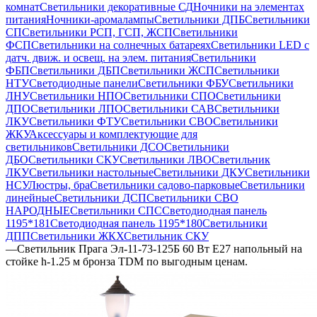
комнат
Светильники декоративные СД
Ночники на элементах
питания
Ночники-аромалампы
Светильники ДПБ
Светильники
СП
Светильники РСП, ГСП, ЖСП
Светильники
ФСП
Светильники на солнечных батареях
Светильники LED с
датч. движ. и освещ. на элем. питания
Светильники
ФБП
Светильники ДБП
Светильники ЖСП
Светильники
НТУ
Светодиодные панели
Светильники ФБУ
Светильники
ЛНУ
Светильники НПО
Светильники СПО
Светильники
ДПО
Светильники ЛПО
Светильники САВ
Светильники
ЛКУ
Светильники ФТУ
Светильники СВО
Светильники
ЖКУ
Аксессуары и комплектующие для
светильников
Светильники ДСО
Светильники
ДБО
Светильники СКУ
Светильники ЛВО
Светильник
ЛКУ
Светильники настольные
Светильники ДКУ
Светильники
НСУ
Люстры, бра
Светильники садово-парковые
Светильники
линейные
Светильники ДСП
Светильники СВО
НАРОДНЫЕ
Светильники СПС
Светодиодная панель
1195*181
Светодиодная панель 1195*180
Светильники
ДПП
Светильники ЖКХ
Светильник СКУ
—
Светильник Прага Эл-11-73-125Б 60 Вт Е27 напольный на
стойке h-1.25 м бронза TDM по выгодным ценам.