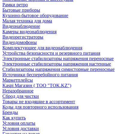
Рамки ретро
Бытовые приборы
Кухонно-бытовое оборудование
Малая техника для дома
Видеонаблюдение
Камеры видеонаблюдения
Видеорегистраторы
Видеодомофоны
Комплектующее для видеонаблюдения
Устройства безопасности и резервного питания
Электронные стабилизаторы напряжения переносные
Электронные стабилизаторы напряжения настенные
Стабилизаторы напряжения симисторные переносные
Источники бесперебойного питания
Маркетплейсы
Kaspi Магазин ( ТОО "TOK.KZ")
Неразобранное
Сброд для чистки
Товары не входящие в ассортимент
Коды для повторного использования
Бренды
Как купить
Условия оплаты
Условия доставки
Гарантия на товар