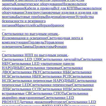
защиты
Климатическое оборудование
Низковольтное
оборудование
Кабели и провода
Всё для КПП
Высоковольтное
оборудование
Электроустановочные изделия и изделия для
монтажа
Бытовые приборы
Видеонаблюдение
Устройства
безопасности и резервного
питания
Маркетплейсы
Неразобранное
—
Светильники по выгодным ценам.
Иллюминация и освещение
Светодиодная лента и
комплектующие
Гирлянды
Управление
освещением
Лампы
Прожекторы
Фонари
—
Светильники НПП по выгодным ценам.
Светильники LED 1200
Светильники даунлайты
Светильники
НБУ
Светильники LED ультратонкие панели
НАРОДНЫЕ
Светильники трековые
Светильники
ДВО
Светильники РКУ
Светильники НББ
Светильники
НСБ
Светильники НБП
Светильники РСП
Светильники
НСП
Светильники переносные НАРОДНЫЕ
Светильники
переносные LED
Светильники переносные
Светильники
ЛПБ
Светильники ССП
Светильники НПБ
Светильники
встраиваемые СВ
Светильники СПОТы
Светильники
аварийно-эвакуационные
Светильники LED
PROSVET
Датчики движения
Фотореле
Светильники LED