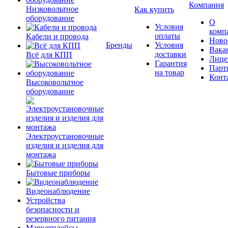
Компания
Низковольтное
Как купить
оборудование
О
Условия
комп
оплаты
Кабели и провода
Ново
Бренды
Условия
Вака
доставки
Всё для КПП
Лице
Гарантия
Парт
на товар
Конт
Высоковольтное
оборудование
Электроустановочные
изделия и изделия для
монтажа
Бытовые приборы
Видеонаблюдение
Устройства
безопасности и
резервного питания
Маркетплейсы