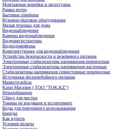
Монтажные коробки и аксессуары
Рамки ретро
Бытовые приборы
Кухонно-бытовое оборудование
Малая техника для дома
Видеонаблюдение
Камеры видеонаблюдения
Видеорегистраторы
Видеодомофоны
Комплектующее для видеонаблюдения
Устройства безопасности и резервного питания
Электронные стабилизаторы напряжения переносные
Электронные стабилизаторы напряжения настенные
Стабилизаторы напряжения симисторные переносные
Источники бесперебойного питания
Маркетплейсы
Kaspi Магазин ( ТОО "TOK.KZ")
Неразобранное
Сброд для чистки
Товары не входящие в ассортимент
Коды для повторного использования
Бренды
Как купить
Условия оплаты
Условия доставки