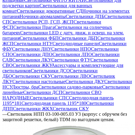
кольцевые
Светильники ФИТО КИТАЙ
Светильники для
подсветки картин
Светильники для ванных
комнат
Светильники декоративные СД
Ночники на элементах
питания
Ночники-аромалампы
Светильники ДПБ
Светильники
СП
Светильники РСП, ГСП, ЖСП
Светильники
ФСП
Светильники Прага
Светильники на солнечных
батареях
Светильники LED с датч. движ. и освещ. на элем.
питания
Светильники ФБП
Светильники ДБП
Светильники
ЖСП
Светильники НТУ
Светодиодные панели
Светильники
ФБУ
Светильники ЛНУ
Светильники НПО
Светильники
СПО
Светильники ДПО
Светильники ЛПО
Светильники
САВ
Светильники ЛКУ
Светильники ФТУ
Светильники
СВО
Светильники ЖКУ
Аксессуары и комплектующие для
светильников
Светильники ДСО
Светильники
ДБО
Светильники СКУ
Светильники ЛВО
Светильник
ЛКУ
Светильники настольные
Светильники ДКУ
Светильники
НСУ
Люстры, бра
Светильники садово-парковые
Светильники
линейные
Светильники ДСП
Светильники СВО
НАРОДНЫЕ
Светильники СПС
Светодиодная панель
1195*181
Светодиодная панель 1195*180
Светильники
ДПП
Светильники ЖКХ
Светильник СКУ
—
Светильник НПП 03-100-005.03 У3 (корпус с обручем без
защитной решетки, белый) TDM по выгодным ценам.