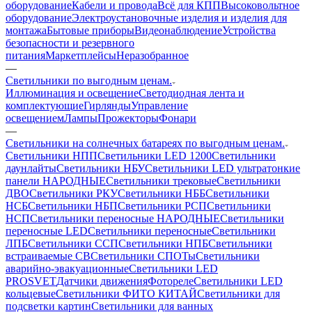
оборудование
Кабели и провода
Всё для КПП
Высоковольтное
оборудование
Электроустановочные изделия и изделия для
монтажа
Бытовые приборы
Видеонаблюдение
Устройства
безопасности и резервного
питания
Маркетплейсы
Неразобранное
—
Светильники по выгодным ценам.
Иллюминация и освещение
Светодиодная лента и
комплектующие
Гирлянды
Управление
освещением
Лампы
Прожекторы
Фонари
—
Светильники на солнечных батареях по выгодным ценам.
Светильники НПП
Светильники LED 1200
Светильники
даунлайты
Светильники НБУ
Светильники LED ультратонкие
панели НАРОДНЫЕ
Светильники трековые
Светильники
ДВО
Светильники РКУ
Светильники НББ
Светильники
НСБ
Светильники НБП
Светильники РСП
Светильники
НСП
Светильники переносные НАРОДНЫЕ
Светильники
переносные LED
Светильники переносные
Светильники
ЛПБ
Светильники ССП
Светильники НПБ
Светильники
встраиваемые СВ
Светильники СПОТы
Светильники
аварийно-эвакуационные
Светильники LED
PROSVET
Датчики движения
Фотореле
Светильники LED
кольцевые
Светильники ФИТО КИТАЙ
Светильники для
подсветки картин
Светильники для ванных