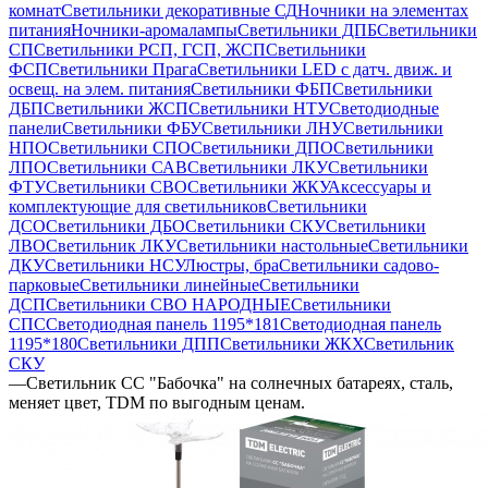
комнат
Светильники декоративные СД
Ночники на элементах
питания
Ночники-аромалампы
Светильники ДПБ
Светильники
СП
Светильники РСП, ГСП, ЖСП
Светильники
ФСП
Светильники Прага
Светильники LED с датч. движ. и
освещ. на элем. питания
Светильники ФБП
Светильники
ДБП
Светильники ЖСП
Светильники НТУ
Светодиодные
панели
Светильники ФБУ
Светильники ЛНУ
Светильники
НПО
Светильники СПО
Светильники ДПО
Светильники
ЛПО
Светильники САВ
Светильники ЛКУ
Светильники
ФТУ
Светильники СВО
Светильники ЖКУ
Аксессуары и
комплектующие для светильников
Светильники
ДСО
Светильники ДБО
Светильники СКУ
Светильники
ЛВО
Светильник ЛКУ
Светильники настольные
Светильники
ДКУ
Светильники НСУ
Люстры, бра
Светильники садово-
парковые
Светильники линейные
Светильники
ДСП
Светильники СВО НАРОДНЫЕ
Светильники
СПС
Светодиодная панель 1195*181
Светодиодная панель
1195*180
Светильники ДПП
Светильники ЖКХ
Светильник
СКУ
—
Светильник СС "Бабочка" на солнечных батареях, сталь,
меняет цвет, TDM по выгодным ценам.