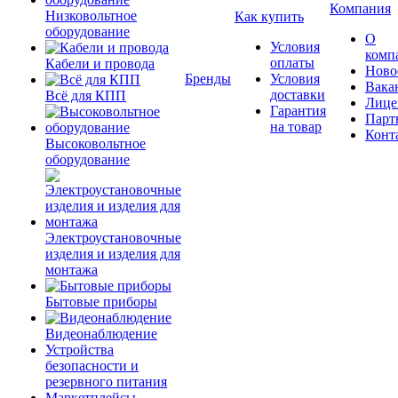
Компания
Низковольтное
Как купить
оборудование
О
Условия
комп
оплаты
Кабели и провода
Ново
Бренды
Условия
Вака
доставки
Всё для КПП
Лице
Гарантия
Парт
на товар
Конт
Высоковольтное
оборудование
Электроустановочные
изделия и изделия для
монтажа
Бытовые приборы
Видеонаблюдение
Устройства
безопасности и
резервного питания
Маркетплейсы