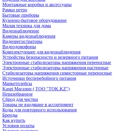
Монтажные коробки и аксессуары
Рамки ретро
Бытовые приборы
Кухонно-бытовое оборудование
Малая техника для дома
Видеонаблюдение
Камеры видеонаблюдения
Видеорегистраторы
Видеодомофоны
Комплектующее для видеонаблюдения
Устройства безопасности и резервного питания
Электронные стабилизаторы напряжения переносные
Электронные стабилизаторы напряжения настенные
Стабилизаторы напряжения симисторные переносные
Источники бесперебойного питания
Маркетплейсы
Kaspi Магазин ( ТОО "TOK.KZ")
Неразобранное
Сброд для чистки
Товары не входящие в ассортимент
Коды для повторного использования
Бренды
Как купить
Условия оплаты
Условия доставки