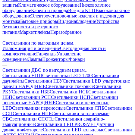
защиты
Климатическое оборудование
Низковольтное
оборудование
Кабели и провода
Всё для КПП
Высоковольтное
оборудование
Электроустановочные изделия и изделия для
монтажа
Бытовые приборы
Видеонаблюдение
Устройства
безопасности и резервного
питания
Маркетплейсы
Неразобранное
—
Светильники по выгодным ценам.
Иллюминация и освещение
Светодиодная лента и
комплектующие
Гирлянды
Управление
освещением
Лампы
Прожекторы
Фонари
—
Светильники ДВО по выгодным ценам.
Светильники НПП
Светильники LED 1200
Светильники
даунлайты
Светильники НБУ
Светильники LED ультратонкие
панели НАРОДНЫЕ
Светильники трековые
Светильники
РКУ
Светильники НББ
Светильники НСБ
Светильники
НБП
Светильники РСП
Светильники НСП
Светильники
переносные НАРОДНЫЕ
Светильники переносные
LED
Светильники переносные
Светильники ЛПБ
Светильники
ССП
Светильники НПБ
Светильники встраиваемые
СВ
Светильники СПОТы
Светильники аварийно-
эвакуационные
Светильники LED PROSVET
Датчики
движения
Фотореле
Светильники LED кольцевые
Светильники