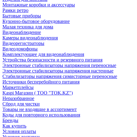
Монтажные коробки и аксессуары
Рамки ретро
Бытовые приборы
Кухонно-бытовое оборудование
Малая техника для дома
Видеонаблюдение
Камеры видеонаблюдения
Видеорегистраторы
Видеодомофоны
Комплектующее для видеонаблюдения
Устройства безопасности и резервного питания
Электронные стабилизаторы напряжения переносные
Электронные стабилизаторы напряжения настенные
Стабилизаторы напряжения симисторные переносные
Источники бесперебойного питания
Маркетплейсы
Kaspi Магазин ( ТОО "TOK.KZ")
Неразобранное
Сброд для чистки
Товары не входящие в ассортимент
Коды для повторного использования
Бренды
Как купить
Условия оплаты
Условия доставки