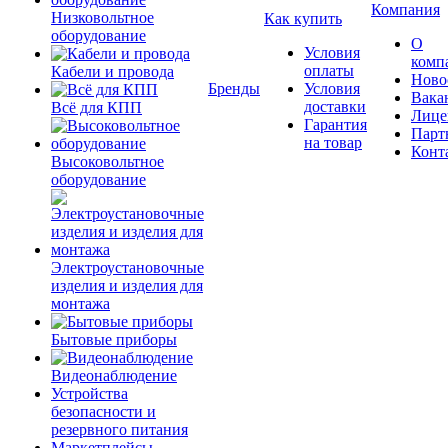
Компания
Низковольтное
Как купить
оборудование
О
Условия
комп
оплаты
Кабели и провода
Ново
Бренды
Условия
Вака
доставки
Всё для КПП
Лице
Гарантия
Парт
на товар
Конт
Высоковольтное
оборудование
Электроустановочные
изделия и изделия для
монтажа
Бытовые приборы
Видеонаблюдение
Устройства
безопасности и
резервного питания
Маркетплейсы