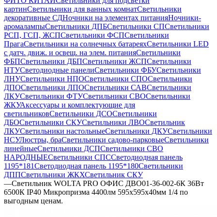
ФИТО КИТАЙ
Светильники для подсветки
картин
Светильники для ванных комнат
Светильники
декоративные СД
Ночники на элементах питания
Ночники-
аромалампы
Светильники ДПБ
Светильники СП
Светильники
РСП, ГСП, ЖСП
Светильники ФСП
Светильники
Прага
Светильники на солнечных батареях
Светильники LED
с датч. движ. и освещ. на элем. питания
Светильники
ФБП
Светильники ДБП
Светильники ЖСП
Светильники
НТУ
Светодиодные панели
Светильники ФБУ
Светильники
ЛНУ
Светильники НПО
Светильники СПО
Светильники
ДПО
Светильники ЛПО
Светильники САВ
Светильники
ЛКУ
Светильники ФТУ
Светильники СВО
Светильники
ЖКУ
Аксессуары и комплектующие для
светильников
Светильники ДСО
Светильники
ДБО
Светильники СКУ
Светильники ЛВО
Светильник
ЛКУ
Светильники настольные
Светильники ДКУ
Светильники
НСУ
Люстры, бра
Светильники садово-парковые
Светильники
линейные
Светильники ДСП
Светильники СВО
НАРОДНЫЕ
Светильники СПС
Светодиодная панель
1195*181
Светодиодная панель 1195*180
Светильники
ДПП
Светильники ЖКХ
Светильник СКУ
—
Светильник WOLTA PRO ОФИС ДВО01-36-002-6К 36Вт
6500К IP40 Микропризма 4400лм 595х595х40мм 1/4 по
выгодным ценам.