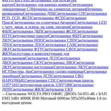
ФИТО КИТАЙ
Светильники для подсветки
картин
Светильники для ванных комнат
Светильники
декоративные СД
Ночники на элементах питания
Ночники-
аромалампы
Светильники ДПБ
Светильники СП
Светильники
РСП, ГСП, ЖСП
Светильники ФСП
Светильники
Прага
Светильники на солнечных батареях
Светильники LED
с датч. движ. и освещ. на элем. питания
Светильники
ФБП
Светильники ДБП
Светильники ЖСП
Светильники
НТУ
Светодиодные панели
Светильники ФБУ
Светильники
ЛНУ
Светильники НПО
Светильники СПО
Светильники
ДПО
Светильники ЛПО
Светильники САВ
Светильники
ЛКУ
Светильники ФТУ
Светильники СВО
Светильники
ЖКУ
Аксессуары и комплектующие для
светильников
Светильники ДСО
Светильники
ДБО
Светильники СКУ
Светильники ЛВО
Светильник
ЛКУ
Светильники настольные
Светильники ДКУ
Светильники
НСУ
Люстры, бра
Светильники садово-парковые
Светильники
линейные
Светильники ДСП
Светильники СВО
НАРОДНЫЕ
Светильники СПС
Светодиодная панель
1195*181
Светодиодная панель 1195*180
Светильники
ДПП
Светильники ЖКХ
Светильник СКУ
—
Светильник WOLTA PRO ОФИС ДВО01-54-051-4К с БАП
EM3 54Вт 4000К IP40 Матовый 6000лм 595х595х40мм 1/4 по
выгодным ценам.