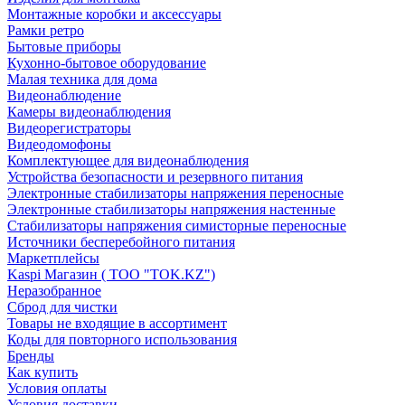
Монтажные коробки и аксессуары
Рамки ретро
Бытовые приборы
Кухонно-бытовое оборудование
Малая техника для дома
Видеонаблюдение
Камеры видеонаблюдения
Видеорегистраторы
Видеодомофоны
Комплектующее для видеонаблюдения
Устройства безопасности и резервного питания
Электронные стабилизаторы напряжения переносные
Электронные стабилизаторы напряжения настенные
Стабилизаторы напряжения симисторные переносные
Источники бесперебойного питания
Маркетплейсы
Kaspi Магазин ( ТОО "TOK.KZ")
Неразобранное
Сброд для чистки
Товары не входящие в ассортимент
Коды для повторного использования
Бренды
Как купить
Условия оплаты
Условия доставки