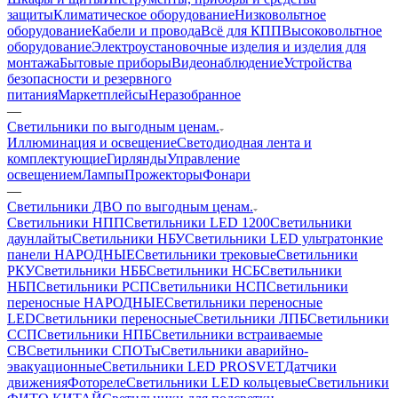
защиты
Климатическое оборудование
Низковольтное
оборудование
Кабели и провода
Всё для КПП
Высоковольтное
оборудование
Электроустановочные изделия и изделия для
монтажа
Бытовые приборы
Видеонаблюдение
Устройства
безопасности и резервного
питания
Маркетплейсы
Неразобранное
—
Светильники по выгодным ценам.
Иллюминация и освещение
Светодиодная лента и
комплектующие
Гирлянды
Управление
освещением
Лампы
Прожекторы
Фонари
—
Светильники ДВО по выгодным ценам.
Светильники НПП
Светильники LED 1200
Светильники
даунлайты
Светильники НБУ
Светильники LED ультратонкие
панели НАРОДНЫЕ
Светильники трековые
Светильники
РКУ
Светильники НББ
Светильники НСБ
Светильники
НБП
Светильники РСП
Светильники НСП
Светильники
переносные НАРОДНЫЕ
Светильники переносные
LED
Светильники переносные
Светильники ЛПБ
Светильники
ССП
Светильники НПБ
Светильники встраиваемые
СВ
Светильники СПОТы
Светильники аварийно-
эвакуационные
Светильники LED PROSVET
Датчики
движения
Фотореле
Светильники LED кольцевые
Светильники