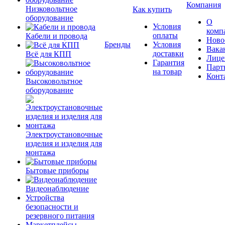
Компания
Низковольтное
Как купить
оборудование
О
Условия
комп
оплаты
Кабели и провода
Ново
Бренды
Условия
Вака
доставки
Всё для КПП
Лице
Гарантия
Парт
на товар
Конт
Высоковольтное
оборудование
Электроустановочные
изделия и изделия для
монтажа
Бытовые приборы
Видеонаблюдение
Устройства
безопасности и
резервного питания
Маркетплейсы