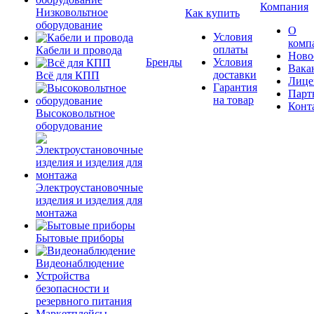
Компания
Низковольтное
Как купить
оборудование
О
Условия
комп
оплаты
Кабели и провода
Ново
Бренды
Условия
Вака
доставки
Всё для КПП
Лице
Гарантия
Парт
на товар
Конт
Высоковольтное
оборудование
Электроустановочные
изделия и изделия для
монтажа
Бытовые приборы
Видеонаблюдение
Устройства
безопасности и
резервного питания
Маркетплейсы