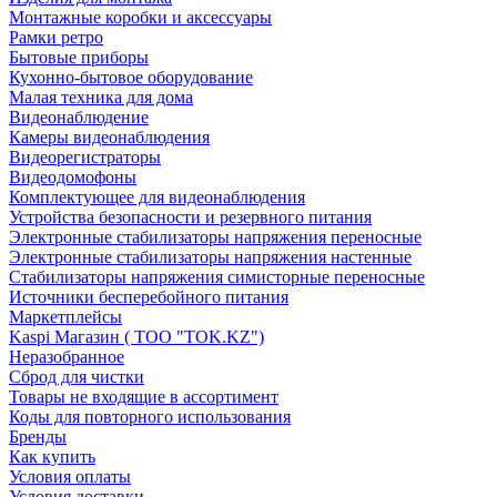
Монтажные коробки и аксессуары
Рамки ретро
Бытовые приборы
Кухонно-бытовое оборудование
Малая техника для дома
Видеонаблюдение
Камеры видеонаблюдения
Видеорегистраторы
Видеодомофоны
Комплектующее для видеонаблюдения
Устройства безопасности и резервного питания
Электронные стабилизаторы напряжения переносные
Электронные стабилизаторы напряжения настенные
Стабилизаторы напряжения симисторные переносные
Источники бесперебойного питания
Маркетплейсы
Kaspi Магазин ( ТОО "TOK.KZ")
Неразобранное
Сброд для чистки
Товары не входящие в ассортимент
Коды для повторного использования
Бренды
Как купить
Условия оплаты
Условия доставки