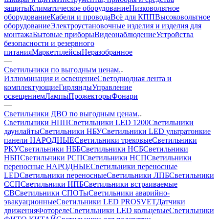
защиты
Климатическое оборудование
Низковольтное
оборудование
Кабели и провода
Всё для КПП
Высоковольтное
оборудование
Электроустановочные изделия и изделия для
монтажа
Бытовые приборы
Видеонаблюдение
Устройства
безопасности и резервного
питания
Маркетплейсы
Неразобранное
—
Светильники по выгодным ценам.
Иллюминация и освещение
Светодиодная лента и
комплектующие
Гирлянды
Управление
освещением
Лампы
Прожекторы
Фонари
—
Светильники ДВО по выгодным ценам.
Светильники НПП
Светильники LED 1200
Светильники
даунлайты
Светильники НБУ
Светильники LED ультратонкие
панели НАРОДНЫЕ
Светильники трековые
Светильники
РКУ
Светильники НББ
Светильники НСБ
Светильники
НБП
Светильники РСП
Светильники НСП
Светильники
переносные НАРОДНЫЕ
Светильники переносные
LED
Светильники переносные
Светильники ЛПБ
Светильники
ССП
Светильники НПБ
Светильники встраиваемые
СВ
Светильники СПОТы
Светильники аварийно-
эвакуационные
Светильники LED PROSVET
Датчики
движения
Фотореле
Светильники LED кольцевые
Светильники