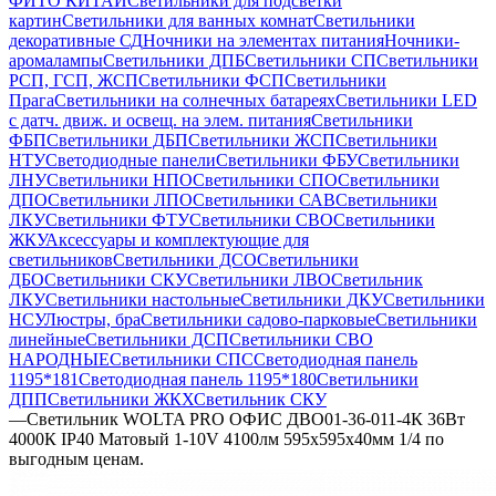
ФИТО КИТАЙ
Светильники для подсветки
картин
Светильники для ванных комнат
Светильники
декоративные СД
Ночники на элементах питания
Ночники-
аромалампы
Светильники ДПБ
Светильники СП
Светильники
РСП, ГСП, ЖСП
Светильники ФСП
Светильники
Прага
Светильники на солнечных батареях
Светильники LED
с датч. движ. и освещ. на элем. питания
Светильники
ФБП
Светильники ДБП
Светильники ЖСП
Светильники
НТУ
Светодиодные панели
Светильники ФБУ
Светильники
ЛНУ
Светильники НПО
Светильники СПО
Светильники
ДПО
Светильники ЛПО
Светильники САВ
Светильники
ЛКУ
Светильники ФТУ
Светильники СВО
Светильники
ЖКУ
Аксессуары и комплектующие для
светильников
Светильники ДСО
Светильники
ДБО
Светильники СКУ
Светильники ЛВО
Светильник
ЛКУ
Светильники настольные
Светильники ДКУ
Светильники
НСУ
Люстры, бра
Светильники садово-парковые
Светильники
линейные
Светильники ДСП
Светильники СВО
НАРОДНЫЕ
Светильники СПС
Светодиодная панель
1195*181
Светодиодная панель 1195*180
Светильники
ДПП
Светильники ЖКХ
Светильник СКУ
—
Светильник WOLTA PRO ОФИС ДВО01-36-011-4К 36Вт
4000К IP40 Матовый 1-10V 4100лм 595х595х40мм 1/4 по
выгодным ценам.