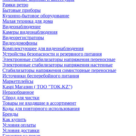
Рамки ретро
Бытовые приборы
Кухонно-бытовое оборудование
Малая техника для дома
Видеонаблюдение
Камеры видеонаблюдения
Видеорегистраторы
Видеодомофоны
Комплектующее для видеонаблюдения
Устройства безопасности и резервного питания
Электронные стабилизаторы напряжения переносные
Электронные стабилизаторы напряжения настенные
Стабилизаторы напряжения симисторные переносные
Источники бесперебойного питания
Маркетплейсы
Kaspi Магазин ( ТОО "TOK.KZ")
Неразобранное
Сброд для чистки
Товары не входящие в ассортимент
Коды для повторного использования
Бренды
Как купить
Условия оплаты
Условия доставки
Гарантия на товар