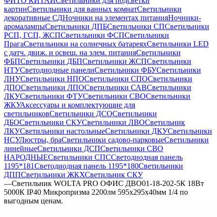
ФИТО КИТАЙ
Светильники для подсветки
картин
Светильники для ванных комнат
Светильники
декоративные СД
Ночники на элементах питания
Ночники-
аромалампы
Светильники ДПБ
Светильники СП
Светильники
РСП, ГСП, ЖСП
Светильники ФСП
Светильники
Прага
Светильники на солнечных батареях
Светильники LED
с датч. движ. и освещ. на элем. питания
Светильники
ФБП
Светильники ДБП
Светильники ЖСП
Светильники
НТУ
Светодиодные панели
Светильники ФБУ
Светильники
ЛНУ
Светильники НПО
Светильники СПО
Светильники
ДПО
Светильники ЛПО
Светильники САВ
Светильники
ЛКУ
Светильники ФТУ
Светильники СВО
Светильники
ЖКУ
Аксессуары и комплектующие для
светильников
Светильники ДСО
Светильники
ДБО
Светильники СКУ
Светильники ЛВО
Светильник
ЛКУ
Светильники настольные
Светильники ДКУ
Светильники
НСУ
Люстры, бра
Светильники садово-парковые
Светильники
линейные
Светильники ДСП
Светильники СВО
НАРОДНЫЕ
Светильники СПС
Светодиодная панель
1195*181
Светодиодная панель 1195*180
Светильники
ДПП
Светильники ЖКХ
Светильник СКУ
—
Светильник WOLTA PRO ОФИС ДВО01-18-202-5К 18Вт
5000К IP40 Микропризма 2200лм 595х295х40мм 1/4 по
выгодным ценам.