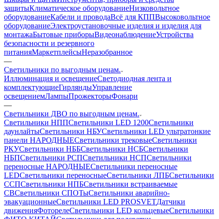
защиты
Климатическое оборудование
Низковольтное
оборудование
Кабели и провода
Всё для КПП
Высоковольтное
оборудование
Электроустановочные изделия и изделия для
монтажа
Бытовые приборы
Видеонаблюдение
Устройства
безопасности и резервного
питания
Маркетплейсы
Неразобранное
—
Светильники по выгодным ценам.
Иллюминация и освещение
Светодиодная лента и
комплектующие
Гирлянды
Управление
освещением
Лампы
Прожекторы
Фонари
—
Светильники ДВО по выгодным ценам.
Светильники НПП
Светильники LED 1200
Светильники
даунлайты
Светильники НБУ
Светильники LED ультратонкие
панели НАРОДНЫЕ
Светильники трековые
Светильники
РКУ
Светильники НББ
Светильники НСБ
Светильники
НБП
Светильники РСП
Светильники НСП
Светильники
переносные НАРОДНЫЕ
Светильники переносные
LED
Светильники переносные
Светильники ЛПБ
Светильники
ССП
Светильники НПБ
Светильники встраиваемые
СВ
Светильники СПОТы
Светильники аварийно-
эвакуационные
Светильники LED PROSVET
Датчики
движения
Фотореле
Светильники LED кольцевые
Светильники