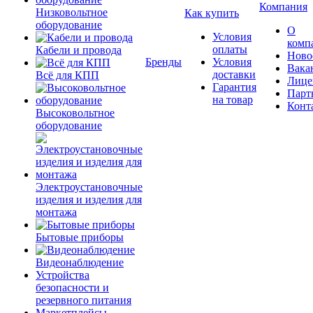
Компания
Низковольтное
Как купить
оборудование
О
Условия
комп
оплаты
Кабели и провода
Ново
Бренды
Условия
Вака
доставки
Всё для КПП
Лице
Гарантия
Парт
на товар
Конт
Высоковольтное
оборудование
Электроустановочные
изделия и изделия для
монтажа
Бытовые приборы
Видеонаблюдение
Устройства
безопасности и
резервного питания
Маркетплейсы