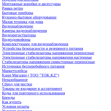
Монтажные коробки и аксессуары
Рамки ретро
Бытовые приборы
Кухонно-бытовое оборудование
Малая техника для дома
Видеонаблюдение
Камеры видеонаблюдения
Видеорегистраторы
Видеодомофоны
Комплектующее для видеонаблюдения
Устройства безопасности и резервного питания
Электронные стабилизаторы напряжения переносные
Электронные стабилизаторы напряжения настенные
Стабилизаторы напряжения симисторные переносные
Источники бесперебойного питания
Маркетплейсы
Kaspi Магазин ( ТОО "TOK.KZ")
Неразобранное
Сброд для чистки
Товары не входящие в ассортимент
Коды для повторного использования
Бренды
Как купить
Условия оплаты
Условия доставки