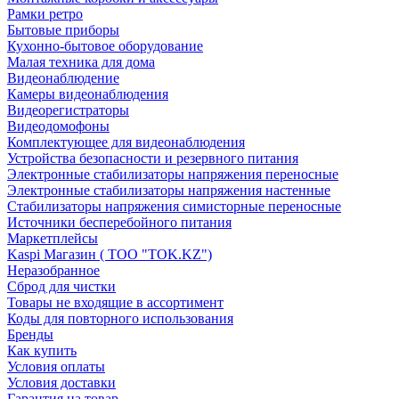
Рамки ретро
Бытовые приборы
Кухонно-бытовое оборудование
Малая техника для дома
Видеонаблюдение
Камеры видеонаблюдения
Видеорегистраторы
Видеодомофоны
Комплектующее для видеонаблюдения
Устройства безопасности и резервного питания
Электронные стабилизаторы напряжения переносные
Электронные стабилизаторы напряжения настенные
Стабилизаторы напряжения симисторные переносные
Источники бесперебойного питания
Маркетплейсы
Kaspi Магазин ( ТОО "TOK.KZ")
Неразобранное
Сброд для чистки
Товары не входящие в ассортимент
Коды для повторного использования
Бренды
Как купить
Условия оплаты
Условия доставки
Гарантия на товар