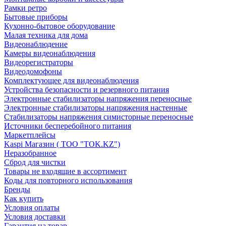
Рамки ретро
Бытовые приборы
Кухонно-бытовое оборудование
Малая техника для дома
Видеонаблюдение
Камеры видеонаблюдения
Видеорегистраторы
Видеодомофоны
Комплектующее для видеонаблюдения
Устройства безопасности и резервного питания
Электронные стабилизаторы напряжения переносные
Электронные стабилизаторы напряжения настенные
Стабилизаторы напряжения симисторные переносные
Источники бесперебойного питания
Маркетплейсы
Kaspi Магазин ( ТОО "TOK.KZ")
Неразобранное
Сброд для чистки
Товары не входящие в ассортимент
Коды для повторного использования
Бренды
Как купить
Условия оплаты
Условия доставки
Гарантия на товар