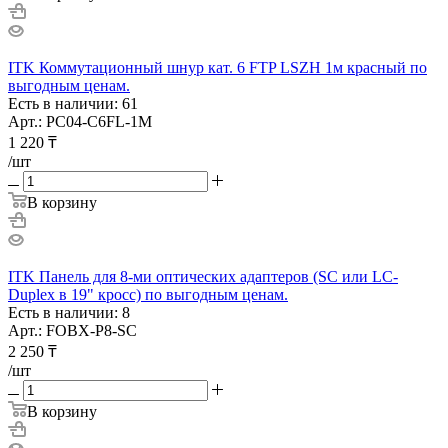
ITK Коммутационный шнур кат. 6 FTP LSZH 1м красный по
выгодным ценам.
Есть в наличии: 61
Арт.: PC04-C6FL-1M
1 220
₸
/шт
В корзину
ITK Панель для 8-ми оптических адаптеров (SC или LC-
Duplex в 19" кросс) по выгодным ценам.
Есть в наличии: 8
Арт.: FOBX-P8-SC
2 250
₸
/шт
В корзину