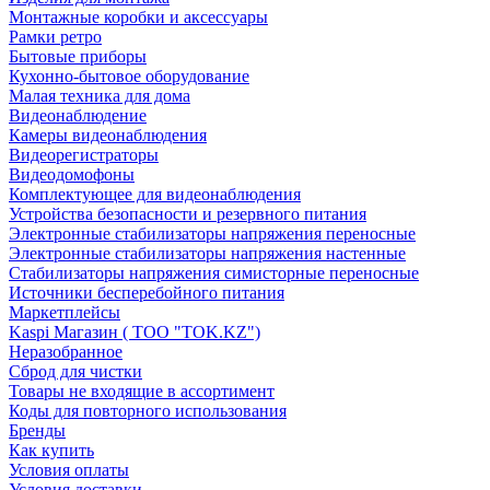
Монтажные коробки и аксессуары
Рамки ретро
Бытовые приборы
Кухонно-бытовое оборудование
Малая техника для дома
Видеонаблюдение
Камеры видеонаблюдения
Видеорегистраторы
Видеодомофоны
Комплектующее для видеонаблюдения
Устройства безопасности и резервного питания
Электронные стабилизаторы напряжения переносные
Электронные стабилизаторы напряжения настенные
Стабилизаторы напряжения симисторные переносные
Источники бесперебойного питания
Маркетплейсы
Kaspi Магазин ( ТОО "TOK.KZ")
Неразобранное
Сброд для чистки
Товары не входящие в ассортимент
Коды для повторного использования
Бренды
Как купить
Условия оплаты
Условия доставки