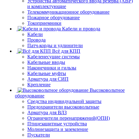
Устройства автоматического ввода резерва (АВР)
и комплектующие
Телекоммуникационное оборудование
Пожарное оборудование
Токоприемники
Кабели и провода
Кабели
Провода
Патч-корды и удлинители
Всё для КПП
Кабеленесущие системы
Кабельные вводы
Наконечники и гильзы
Кабельные муфты
Арматура для СИП
Крепление
Высоковольтное
оборудование
Средства индивидуальной защиты
Предохранители высоковольтные
Арматура для ВЛЗ
Ограничители перенапряжений(ОПН)
Птицезащитные устройства
Молниезащита и заземление
Пускатели