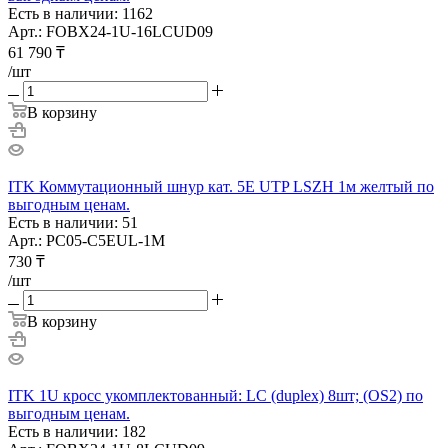
Есть в наличии: 1162
Арт.: FOBX24-1U-16LCUD09
61 790
₸
/шт
В корзину
ITK Коммутационный шнур кат. 5Е UTP LSZH 1м желтый по
выгодным ценам.
Есть в наличии: 51
Арт.: PC05-C5EUL-1M
730
₸
/шт
В корзину
ITK 1U кросс укомплектованный: LC (duplex) 8шт; (OS2) по
выгодным ценам.
Есть в наличии: 182