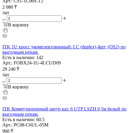
Арт.: CS1-1C06S-T2
2 080
₸
/шт
В корзину
ITK 1U кросс укомплектованный: LC (duplex) 4шт; (OS2) по
выгодным ценам.
Есть в наличии: 142
Арт.: FOBX24-1U-4LCUD09
29 240
₸
/шт
В корзину
ITK Коммутационный шнур кат. 6 UTP LSZH 0,5м белый по
выгодным ценам.
Есть в наличии: 60.5
Арт.: PC08-C6UL-05M
960
₸