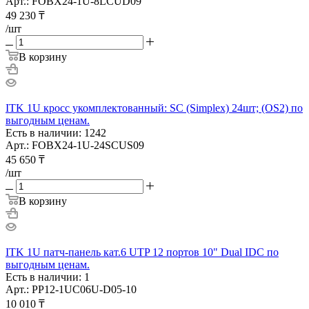
Арт.: FOBX24-1U-8LCUD09
49 230
₸
/шт
В корзину
ITK 1U кросс укомплектованный: SC (Simplex) 24шт; (OS2) по
выгодным ценам.
Есть в наличии: 1242
Арт.: FOBX24-1U-24SCUS09
45 650
₸
/шт
В корзину
ITK 1U патч-панель кат.6 UTP 12 портов 10" Dual IDC по
выгодным ценам.
Есть в наличии: 1
Арт.: PP12-1UC06U-D05-10
10 010
₸