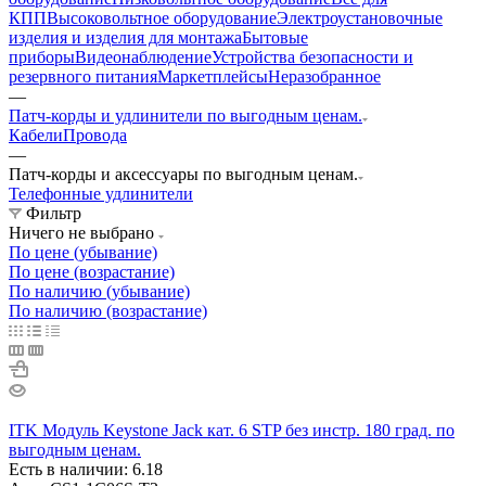
КПП
Высоковольтное оборудование
Электроустановочные
изделия и изделия для монтажа
Бытовые
приборы
Видеонаблюдение
Устройства безопасности и
резервного питания
Маркетплейсы
Неразобранное
—
Патч-корды и удлинители по выгодным ценам.
Кабели
Провода
—
Патч-корды и аксессуары по выгодным ценам.
Телефонные удлинители
Фильтр
Ничего не выбрано
По цене (убывание)
По цене (возрастание)
По наличию (убывание)
По наличию (возрастание)
ITK Модуль Keystone Jack кат. 6 STP без инстр. 180 град. по
выгодным ценам.
Есть в наличии: 6.18