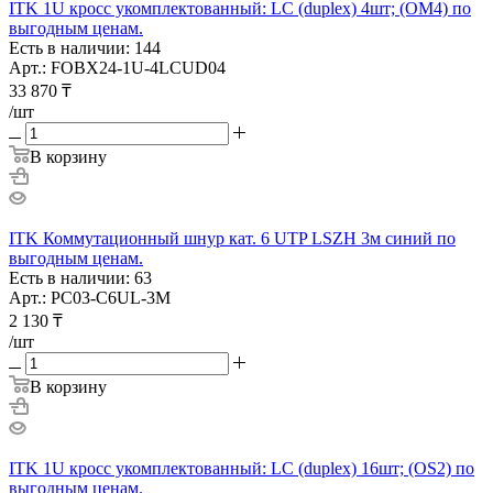
ITK 1U кросс укомплектованный: LC (duplex) 4шт; (OM4) по
выгодным ценам.
Есть в наличии: 144
Арт.: FOBX24-1U-4LCUD04
33 870
₸
/шт
В корзину
ITK Коммутационный шнур кат. 6 UTP LSZH 3м синий по
выгодным ценам.
Есть в наличии: 63
Арт.: PC03-C6UL-3M
2 130
₸
/шт
В корзину
ITK 1U кросс укомплектованный: LC (duplex) 16шт; (OS2) по
выгодным ценам.