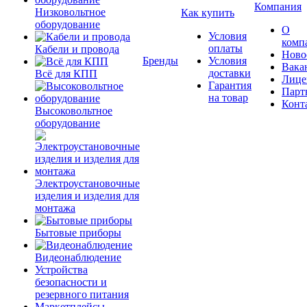
Компания
Низковольтное
Как купить
оборудование
О
Условия
комп
оплаты
Кабели и провода
Ново
Бренды
Условия
Вака
доставки
Всё для КПП
Лице
Гарантия
Парт
на товар
Конт
Высоковольтное
оборудование
Электроустановочные
изделия и изделия для
монтажа
Бытовые приборы
Видеонаблюдение
Устройства
безопасности и
резервного питания
Маркетплейсы