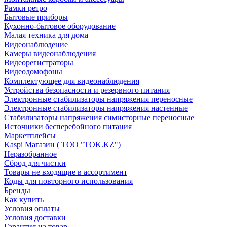
Рамки ретро
Бытовые приборы
Кухонно-бытовое оборудование
Малая техника для дома
Видеонаблюдение
Камеры видеонаблюдения
Видеорегистраторы
Видеодомофоны
Комплектующее для видеонаблюдения
Устройства безопасности и резервного питания
Электронные стабилизаторы напряжения переносные
Электронные стабилизаторы напряжения настенные
Стабилизаторы напряжения симисторные переносные
Источники бесперебойного питания
Маркетплейсы
Kaspi Магазин ( ТОО "TOK.KZ")
Неразобранное
Сброд для чистки
Товары не входящие в ассортимент
Коды для повторного использования
Бренды
Как купить
Условия оплаты
Условия доставки
Гарантия на товар