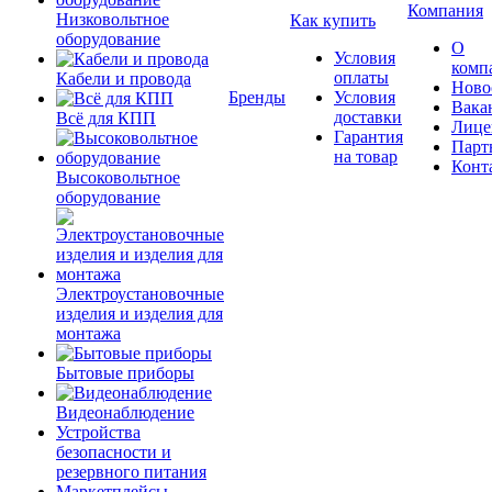
Компания
Низковольтное
Как купить
оборудование
О
Условия
комп
оплаты
Кабели и провода
Ново
Бренды
Условия
Вака
доставки
Всё для КПП
Лице
Гарантия
Парт
на товар
Конт
Высоковольтное
оборудование
Электроустановочные
изделия и изделия для
монтажа
Бытовые приборы
Видеонаблюдение
Устройства
безопасности и
резервного питания
Маркетплейсы