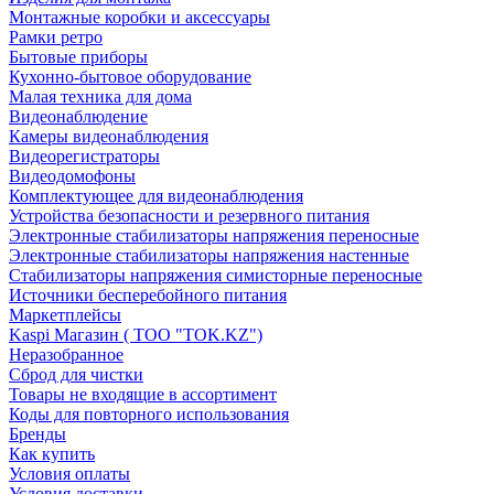
Монтажные коробки и аксессуары
Рамки ретро
Бытовые приборы
Кухонно-бытовое оборудование
Малая техника для дома
Видеонаблюдение
Камеры видеонаблюдения
Видеорегистраторы
Видеодомофоны
Комплектующее для видеонаблюдения
Устройства безопасности и резервного питания
Электронные стабилизаторы напряжения переносные
Электронные стабилизаторы напряжения настенные
Стабилизаторы напряжения симисторные переносные
Источники бесперебойного питания
Маркетплейсы
Kaspi Магазин ( ТОО "TOK.KZ")
Неразобранное
Сброд для чистки
Товары не входящие в ассортимент
Коды для повторного использования
Бренды
Как купить
Условия оплаты
Условия доставки