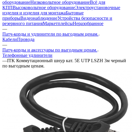
оборудование
Низковольтное оборудование
Всё для
КПП
Высоковольтное оборудование
Электроустановочные
изделия и изделия для монтажа
Бытовые
приборы
Видеонаблюдение
Устройства безопасности и
резервного питания
Маркетплейсы
Неразобранное
—
Патч-корды и удлинители по выгодным ценам.
Кабели
Провода
—
Патч-корды и аксессуары по выгодным ценам.
Телефонные удлинители
—
ITK Коммутационный шнур кат. 5Е UTP LSZH 3м черный
по выгодным ценам.