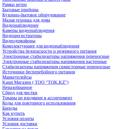
Рамки ретро
Бытовые приборы
Кухонно-бытовое оборудование
Малая техника для дома
Видеонаблюдение
Камеры видеонаблюдения
Видеорегистраторы
Видеодомофоны
Комплектующее для видеонаблюдения
Устройства безопасности и резервного питания
Электронные стабилизаторы напряжения переносные
Электронные стабилизаторы напряжения настенные
Стабилизаторы напряжения симисторные переносные
Источники бесперебойного питания
Маркетплейсы
Kaspi Магазин ( ТОО "TOK.KZ")
Неразобранное
Сброд для чистки
Товары не входящие в ассортимент
Коды для повторного использования
Бренды
Как купить
Условия оплаты
Условия доставки
Гарантия на товар