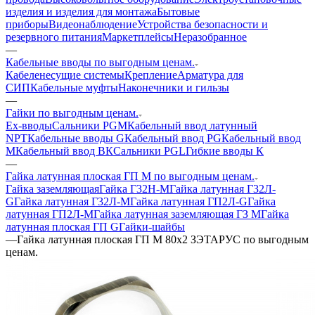
изделия и изделия для монтажа
Бытовые
приборы
Видеонаблюдение
Устройства безопасности и
резервного питания
Маркетплейсы
Неразобранное
—
Кабельные вводы по выгодным ценам.
Кабеленесущие системы
Крепление
Арматура для
СИП
Кабельные муфты
Наконечники и гильзы
—
Гайки по выгодным ценам.
Ех-вводы
Сальники PGM
Кабельный ввод латунный
NPT
Кабельные вводы G
Кабельный ввод PG
Кабельный ввод
М
Кабельный ввод ВК
Сальники PGL
Гибкие вводы К
—
Гайка латунная плоская ГП М по выгодным ценам.
Гайка заземляющая
Гайка Г32Н-М
Гайка латунная Г32Л-
G
Гайка латунная Г32Л-М
Гайка латунная ГП2Л-G
Гайка
латунная ГП2Л-М
Гайка латунная заземляющая ГЗ M
Гайка
латунная плоская ГП G
Гайки-шайбы
—
Гайка латунная плоская ГП М 80х2 ЗЭТАРУС по выгодным
ценам.