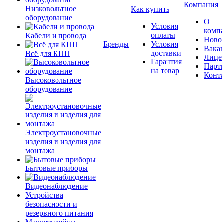
Компания
Низковольтное
Как купить
оборудование
О
Условия
комп
оплаты
Кабели и провода
Ново
Бренды
Условия
Вака
доставки
Всё для КПП
Лице
Гарантия
Парт
на товар
Конт
Высоковольтное
оборудование
Электроустановочные
изделия и изделия для
монтажа
Бытовые приборы
Видеонаблюдение
Устройства
безопасности и
резервного питания
Маркетплейсы