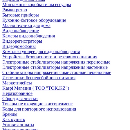
Монтажные коробки и аксессуары
Рамки ретро
Бытовые приборы
Кухонно-бытовое оборудование
Малая техника для дома
Видеонаблюдение
Камеры видеонаблюдения
Видеорегистраторы
Видеодомофоны
Комплектующее для видеонаблюдения
Устройства безопасности и резервного питания
Электронные стабилизаторы напряжения переносные
Электронные стабилизаторы напряжения настенные
Стабилизаторы напряжения симисторные переносные
Источники бесперебойного питания
Маркетплейсы
Kaspi Магазин ( ТОО "TOK.KZ")
Неразобранное
Сброд для чистки
Товары не входящие в ассортимент
Коды для повторного использования
Бренды
Как купить
Условия оплаты
Условия доставки