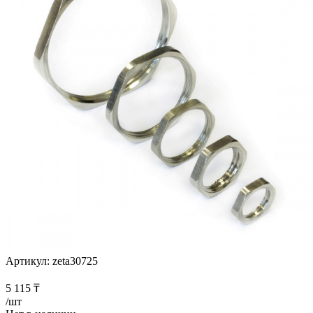
Артикул:
zeta30725
5 115
₸
/шт