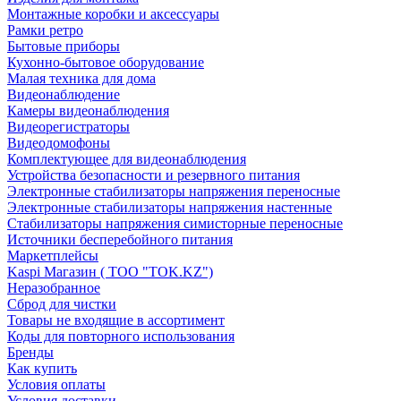
Монтажные коробки и аксессуары
Рамки ретро
Бытовые приборы
Кухонно-бытовое оборудование
Малая техника для дома
Видеонаблюдение
Камеры видеонаблюдения
Видеорегистраторы
Видеодомофоны
Комплектующее для видеонаблюдения
Устройства безопасности и резервного питания
Электронные стабилизаторы напряжения переносные
Электронные стабилизаторы напряжения настенные
Стабилизаторы напряжения симисторные переносные
Источники бесперебойного питания
Маркетплейсы
Kaspi Магазин ( ТОО "TOK.KZ")
Неразобранное
Сброд для чистки
Товары не входящие в ассортимент
Коды для повторного использования
Бренды
Как купить
Условия оплаты
Условия доставки