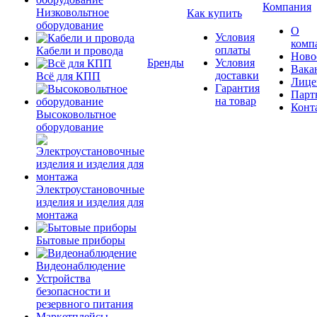
Компания
Низковольтное
Как купить
оборудование
О
Условия
комп
оплаты
Кабели и провода
Ново
Бренды
Условия
Вака
доставки
Всё для КПП
Лице
Гарантия
Парт
на товар
Конт
Высоковольтное
оборудование
Электроустановочные
изделия и изделия для
монтажа
Бытовые приборы
Видеонаблюдение
Устройства
безопасности и
резервного питания
Маркетплейсы