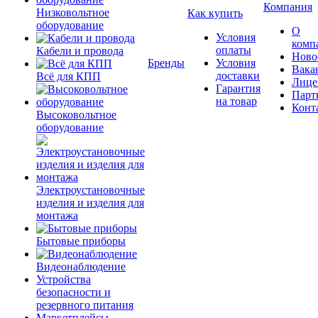
Компания
Низковольтное
Как купить
оборудование
О
Условия
комп
оплаты
Кабели и провода
Ново
Бренды
Условия
Вака
доставки
Всё для КПП
Лице
Гарантия
Парт
на товар
Конт
Высоковольтное
оборудование
Электроустановочные
изделия и изделия для
монтажа
Бытовые приборы
Видеонаблюдение
Устройства
безопасности и
резервного питания
Маркетплейсы