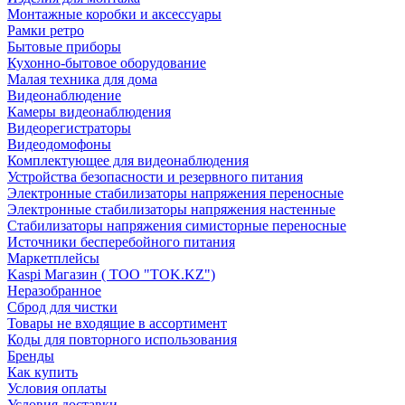
Монтажные коробки и аксессуары
Рамки ретро
Бытовые приборы
Кухонно-бытовое оборудование
Малая техника для дома
Видеонаблюдение
Камеры видеонаблюдения
Видеорегистраторы
Видеодомофоны
Комплектующее для видеонаблюдения
Устройства безопасности и резервного питания
Электронные стабилизаторы напряжения переносные
Электронные стабилизаторы напряжения настенные
Стабилизаторы напряжения симисторные переносные
Источники бесперебойного питания
Маркетплейсы
Kaspi Магазин ( ТОО "TOK.KZ")
Неразобранное
Сброд для чистки
Товары не входящие в ассортимент
Коды для повторного использования
Бренды
Как купить
Условия оплаты
Условия доставки