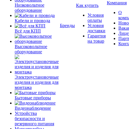
Компания
Низковольтное
Как купить
оборудование
О
Условия
комп
оплаты
Кабели и провода
Ново
Бренды
Условия
Вака
доставки
Всё для КПП
Лице
Гарантия
Парт
на товар
Конт
Высоковольтное
оборудование
Электроустановочные
изделия и изделия для
монтажа
Бытовые приборы
Видеонаблюдение
Устройства
безопасности и
резервного питания
Маркетплейсы