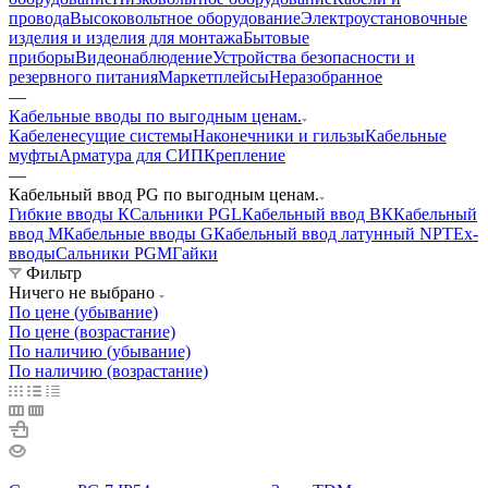
провода
Высоковольтное оборудование
Электроустановочные
изделия и изделия для монтажа
Бытовые
приборы
Видеонаблюдение
Устройства безопасности и
резервного питания
Маркетплейсы
Неразобранное
—
Кабельные вводы по выгодным ценам.
Кабеленесущие системы
Наконечники и гильзы
Кабельные
муфты
Арматура для СИП
Крепление
—
Кабельный ввод PG по выгодным ценам.
Гибкие вводы К
Сальники PGL
Кабельный ввод ВК
Кабельный
ввод М
Кабельные вводы G
Кабельный ввод латунный NPT
Ех-
вводы
Сальники PGM
Гайки
Фильтр
Ничего не выбрано
По цене (убывание)
По цене (возрастание)
По наличию (убывание)
По наличию (возрастание)