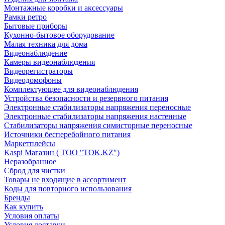
Монтажные коробки и аксессуары
Рамки ретро
Бытовые приборы
Кухонно-бытовое оборудование
Малая техника для дома
Видеонаблюдение
Камеры видеонаблюдения
Видеорегистраторы
Видеодомофоны
Комплектующее для видеонаблюдения
Устройства безопасности и резервного питания
Электронные стабилизаторы напряжения переносные
Электронные стабилизаторы напряжения настенные
Стабилизаторы напряжения симисторные переносные
Источники бесперебойного питания
Маркетплейсы
Kaspi Магазин ( ТОО "TOK.KZ")
Неразобранное
Сброд для чистки
Товары не входящие в ассортимент
Коды для повторного использования
Бренды
Как купить
Условия оплаты
Условия доставки