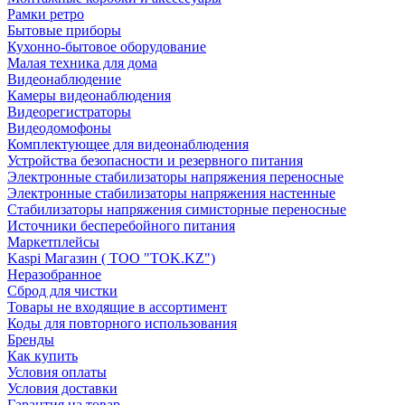
Рамки ретро
Бытовые приборы
Кухонно-бытовое оборудование
Малая техника для дома
Видеонаблюдение
Камеры видеонаблюдения
Видеорегистраторы
Видеодомофоны
Комплектующее для видеонаблюдения
Устройства безопасности и резервного питания
Электронные стабилизаторы напряжения переносные
Электронные стабилизаторы напряжения настенные
Стабилизаторы напряжения симисторные переносные
Источники бесперебойного питания
Маркетплейсы
Kaspi Магазин ( ТОО "TOK.KZ")
Неразобранное
Сброд для чистки
Товары не входящие в ассортимент
Коды для повторного использования
Бренды
Как купить
Условия оплаты
Условия доставки
Гарантия на товар