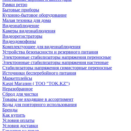
Рамки ретро
Бытовые приборы
Кухонно-бытовое оборудование
Малая техника для дома
Видеонаблюдение
Камеры видеонаблюдения
Видеорегистраторы
Видеодомофоны
Комплектующее для видеонаблюдения
Устройства безопасности и резервного питания
Электронные стабилизаторы напряжения переносные
Электронные стабилизаторы напряжения настенные
Стабилизаторы напряжения симисторные переносные
Источники бесперебойного питания
Маркетплейсы
Kaspi Магазин ( ТОО "TOK.KZ")
Неразобранное
Сброд для чистки
Товары не входящие в ассортимент
Коды для повторного использования
Бренды
Как купить
Условия оплаты
Условия доставки
Гарантия на товар