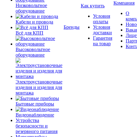
Компания
Низковольтное
Как купить
оборудование
О
Условия
комп
оплаты
Кабели и провода
Ново
Бренды
Условия
Вака
доставки
Всё для КПП
Лице
Гарантия
Парт
на товар
Конт
Высоковольтное
оборудование
Электроустановочные
изделия и изделия для
монтажа
Бытовые приборы
Видеонаблюдение
Устройства
безопасности и
резервного питания
Маркетплейсы