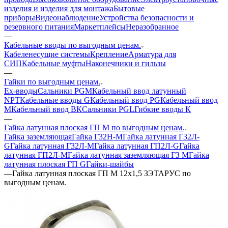
изделия и изделия для монтажа
Бытовые
приборы
Видеонаблюдение
Устройства безопасности и
резервного питания
Маркетплейсы
Неразобранное
—
Кабельные вводы по выгодным ценам.
Кабеленесущие системы
Крепление
Арматура для
СИП
Кабельные муфты
Наконечники и гильзы
—
Гайки по выгодным ценам.
Ех-вводы
Сальники PGM
Кабельный ввод латунный
NPT
Кабельные вводы G
Кабельный ввод PG
Кабельный ввод
М
Кабельный ввод ВК
Сальники PGL
Гибкие вводы К
—
Гайка латунная плоская ГП М по выгодным ценам.
Гайка заземляющая
Гайка Г32Н-М
Гайка латунная Г32Л-
G
Гайка латунная Г32Л-М
Гайка латунная ГП2Л-G
Гайка
латунная ГП2Л-М
Гайка латунная заземляющая ГЗ M
Гайка
латунная плоская ГП G
Гайки-шайбы
—
Гайка латунная плоская ГП М 12х1,5 ЗЭТАРУС по
выгодным ценам.