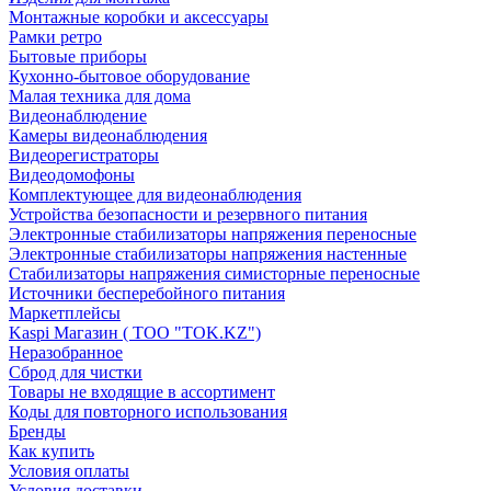
Монтажные коробки и аксессуары
Рамки ретро
Бытовые приборы
Кухонно-бытовое оборудование
Малая техника для дома
Видеонаблюдение
Камеры видеонаблюдения
Видеорегистраторы
Видеодомофоны
Комплектующее для видеонаблюдения
Устройства безопасности и резервного питания
Электронные стабилизаторы напряжения переносные
Электронные стабилизаторы напряжения настенные
Стабилизаторы напряжения симисторные переносные
Источники бесперебойного питания
Маркетплейсы
Kaspi Магазин ( ТОО "TOK.KZ")
Неразобранное
Сброд для чистки
Товары не входящие в ассортимент
Коды для повторного использования
Бренды
Как купить
Условия оплаты
Условия доставки