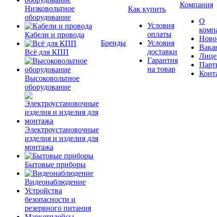
Компания
Низковольтное
Как купить
оборудование
О
Условия
комп
оплаты
Кабели и провода
Ново
Бренды
Условия
Вака
доставки
Всё для КПП
Лице
Гарантия
Парт
на товар
Конт
Высоковольтное
оборудование
Электроустановочные
изделия и изделия для
монтажа
Бытовые приборы
Видеонаблюдение
Устройства
безопасности и
резервного питания
Маркетплейсы