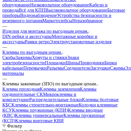
оборудование
Низковольтное оборудование
Кабели и
провода
Всё для КПП
Высоковольтное оборудование
Бытовые
приборы
Видеонаблюдение
Устройства безопасности и
резервного питания
Маркетплейсы
Неразобранное
—
Изделия для монтажа по выгодным ценам.
DIN-рейки и аксессуары
Монтажные коробки и
аксессуары
Рамки ретро
Электроустановочные изделия
—
Клеммы по выгодным ценам.
Скобы
Зажимы
Хомуты и стяжки
Знаки
электробезопасности
Площадки
Шины
Проводники
Бирки
кабельные
Перемычки
Разъемы
Соединители
Заглушки
Сжимы
Эл
материалы
—
Клеммы зажимные (ЗПО) по выгодным ценам.
Клемма проходная
Клеммы заземления
Клеммы
соединительные СК
Микроклеммы и
комплетущие
Распределительные блоки
Клеммы болтовые
КБС
Клеммы строительно-монтажные
Колодки клеммные
КСУ
Клеммы пружинные (КПИ)
Клеммы вводные
(КВС)
Клеммы универсальные
Клеммы пружинные
(КСП)
Клеммы винтовые КВИ
Фильтр