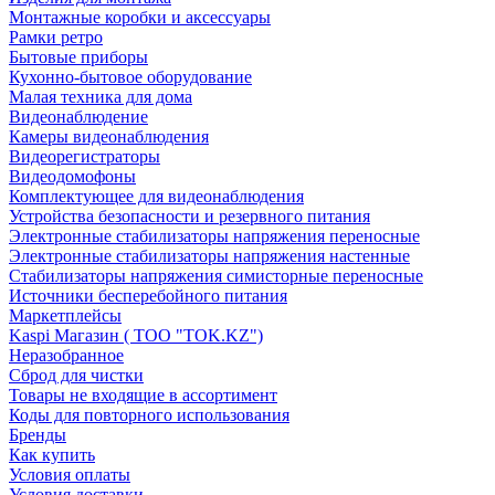
Монтажные коробки и аксессуары
Рамки ретро
Бытовые приборы
Кухонно-бытовое оборудование
Малая техника для дома
Видеонаблюдение
Камеры видеонаблюдения
Видеорегистраторы
Видеодомофоны
Комплектующее для видеонаблюдения
Устройства безопасности и резервного питания
Электронные стабилизаторы напряжения переносные
Электронные стабилизаторы напряжения настенные
Стабилизаторы напряжения симисторные переносные
Источники бесперебойного питания
Маркетплейсы
Kaspi Магазин ( ТОО "TOK.KZ")
Неразобранное
Сброд для чистки
Товары не входящие в ассортимент
Коды для повторного использования
Бренды
Как купить
Условия оплаты
Условия доставки