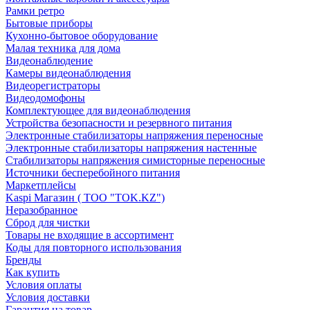
Рамки ретро
Бытовые приборы
Кухонно-бытовое оборудование
Малая техника для дома
Видеонаблюдение
Камеры видеонаблюдения
Видеорегистраторы
Видеодомофоны
Комплектующее для видеонаблюдения
Устройства безопасности и резервного питания
Электронные стабилизаторы напряжения переносные
Электронные стабилизаторы напряжения настенные
Стабилизаторы напряжения симисторные переносные
Источники бесперебойного питания
Маркетплейсы
Kaspi Магазин ( ТОО "TOK.KZ")
Неразобранное
Сброд для чистки
Товары не входящие в ассортимент
Коды для повторного использования
Бренды
Как купить
Условия оплаты
Условия доставки
Гарантия на товар