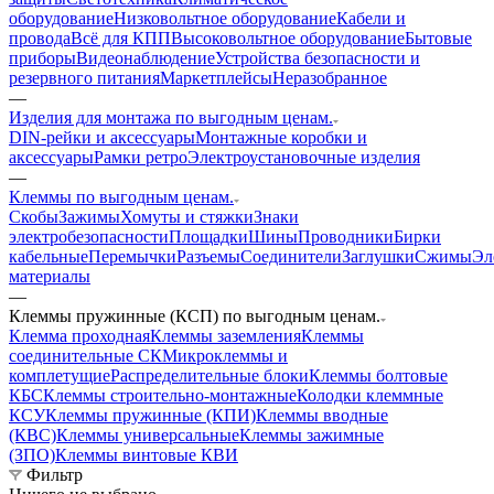
оборудование
Низковольтное оборудование
Кабели и
провода
Всё для КПП
Высоковольтное оборудование
Бытовые
приборы
Видеонаблюдение
Устройства безопасности и
резервного питания
Маркетплейсы
Неразобранное
—
Изделия для монтажа по выгодным ценам.
DIN-рейки и аксессуары
Монтажные коробки и
аксессуары
Рамки ретро
Электроустановочные изделия
—
Клеммы по выгодным ценам.
Скобы
Зажимы
Хомуты и стяжки
Знаки
электробезопасности
Площадки
Шины
Проводники
Бирки
кабельные
Перемычки
Разъемы
Соединители
Заглушки
Сжимы
Эл
материалы
—
Клеммы пружинные (КСП) по выгодным ценам.
Клемма проходная
Клеммы заземления
Клеммы
соединительные СК
Микроклеммы и
комплетущие
Распределительные блоки
Клеммы болтовые
КБС
Клеммы строительно-монтажные
Колодки клеммные
КСУ
Клеммы пружинные (КПИ)
Клеммы вводные
(КВС)
Клеммы универсальные
Клеммы зажимные
(ЗПО)
Клеммы винтовые КВИ
Фильтр