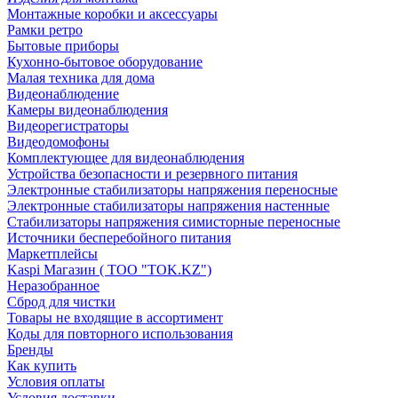
Монтажные коробки и аксессуары
Рамки ретро
Бытовые приборы
Кухонно-бытовое оборудование
Малая техника для дома
Видеонаблюдение
Камеры видеонаблюдения
Видеорегистраторы
Видеодомофоны
Комплектующее для видеонаблюдения
Устройства безопасности и резервного питания
Электронные стабилизаторы напряжения переносные
Электронные стабилизаторы напряжения настенные
Стабилизаторы напряжения симисторные переносные
Источники бесперебойного питания
Маркетплейсы
Kaspi Магазин ( ТОО "TOK.KZ")
Неразобранное
Сброд для чистки
Товары не входящие в ассортимент
Коды для повторного использования
Бренды
Как купить
Условия оплаты
Условия доставки