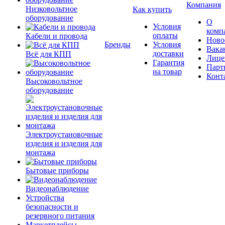
Компания
Низковольтное
Как купить
оборудование
О
Условия
комп
оплаты
Кабели и провода
Ново
Бренды
Условия
Вака
доставки
Всё для КПП
Лице
Гарантия
Парт
на товар
Конт
Высоковольтное
оборудование
Электроустановочные
изделия и изделия для
монтажа
Бытовые приборы
Видеонаблюдение
Устройства
безопасности и
резервного питания
Маркетплейсы