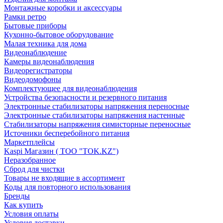
Монтажные коробки и аксессуары
Рамки ретро
Бытовые приборы
Кухонно-бытовое оборудование
Малая техника для дома
Видеонаблюдение
Камеры видеонаблюдения
Видеорегистраторы
Видеодомофоны
Комплектующее для видеонаблюдения
Устройства безопасности и резервного питания
Электронные стабилизаторы напряжения переносные
Электронные стабилизаторы напряжения настенные
Стабилизаторы напряжения симисторные переносные
Источники бесперебойного питания
Маркетплейсы
Kaspi Магазин ( ТОО "TOK.KZ")
Неразобранное
Сброд для чистки
Товары не входящие в ассортимент
Коды для повторного использования
Бренды
Как купить
Условия оплаты
Условия доставки