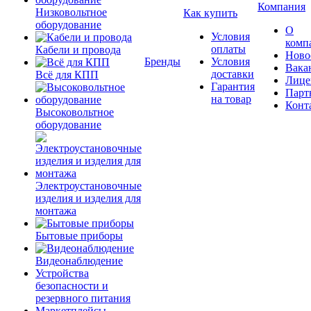
Компания
Низковольтное
Как купить
оборудование
О
Условия
комп
оплаты
Кабели и провода
Ново
Бренды
Условия
Вака
доставки
Всё для КПП
Лице
Гарантия
Парт
на товар
Конт
Высоковольтное
оборудование
Электроустановочные
изделия и изделия для
монтажа
Бытовые приборы
Видеонаблюдение
Устройства
безопасности и
резервного питания
Маркетплейсы