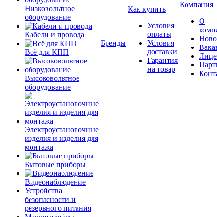
Компания
Низковольтное
Как купить
оборудование
О
Условия
комп
оплаты
Кабели и провода
Ново
Бренды
Условия
Вака
доставки
Всё для КПП
Лице
Гарантия
Парт
на товар
Конт
Высоковольтное
оборудование
Электроустановочные
изделия и изделия для
монтажа
Бытовые приборы
Видеонаблюдение
Устройства
безопасности и
резервного питания
Маркетплейсы