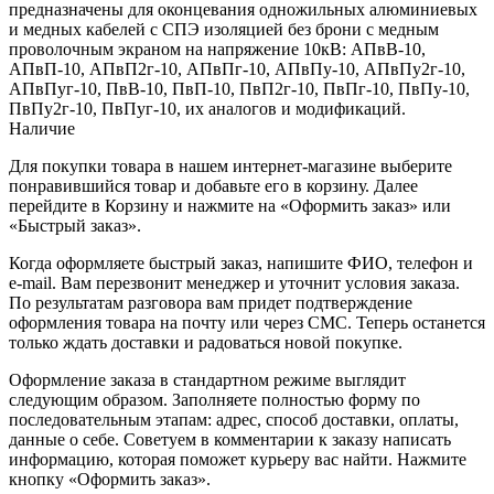
предназначены для оконцевания одножильных алюминиевых
и медных кабелей с СПЭ изоляцией без брони с медным
проволочным экраном на напряжение 10кВ: АПвВ-10,
АПвП-10, АПвП2г-10, АПвПг-10, АПвПу-10, АПвПу2г-10,
АПвПуг-10, ПвВ-10, ПвП-10, ПвП2г-10, ПвПг-10, ПвПу-10,
ПвПу2г-10, ПвПуг-10, их аналогов и модификаций.
Наличие
Для покупки товара в нашем интернет-магазине выберите
понравившийся товар и добавьте его в корзину. Далее
перейдите в Корзину и нажмите на «Оформить заказ» или
«Быстрый заказ».
Когда оформляете быстрый заказ, напишите ФИО, телефон и
e-mail. Вам перезвонит менеджер и уточнит условия заказа.
По результатам разговора вам придет подтверждение
оформления товара на почту или через СМС. Теперь останется
только ждать доставки и радоваться новой покупке.
Оформление заказа в стандартном режиме выглядит
следующим образом. Заполняете полностью форму по
последовательным этапам: адрес, способ доставки, оплаты,
данные о себе. Советуем в комментарии к заказу написать
информацию, которая поможет курьеру вас найти. Нажмите
кнопку «Оформить заказ».