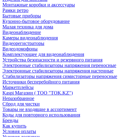
Монтажные коробки и аксессуары
Рамки ретро
Бытовые приборы
Кухонно-бытовое оборудование
Малая техника для дома
Видеонаблюдение
Камеры видеонаблюдения
Видеорегистраторы
Видеодомофоны
Комплектующее для видеонаблюдения
Устройства безопасности и резервного питания
Электронные стабилизаторы напряжения переносные
Электронные стабилизаторы напряжения настенные
Стабилизаторы напряжения симисторные переносные
Источники бесперебойного питания
Маркетплейсы
Kaspi Магазин ( ТОО "TOK.KZ")
Неразобранное
Сброд для чистки
Товары не входящие в ассортимент
Коды для повторного использования
Бренды
Как купить
Условия оплаты
Условия доставки