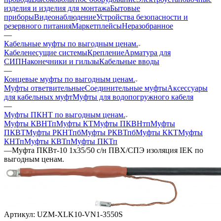
изделия и изделия для монтажа
Бытовые
приборы
Видеонаблюдение
Устройства безопасности и
резервного питания
Маркетплейсы
Неразобранное
—
Кабельные муфты по выгодным ценам.
Кабеленесущие системы
Крепление
Арматура для
СИП
Наконечники и гильзы
Кабельные вводы
—
Концевые муфты по выгодным ценам.
Муфты ответвительные
Соединительные муфты
Аксессуары
для кабельных муфт
Муфты для водопогружного кабеля
—
Муфты ПКНТ по выгодным ценам.
Муфты КВНТп
Муфты КТ
Муфты ПКВНтп
Муфты
ПКВТ
Муфты РКНТпб
Муфты РКВТпб
Муфты ККТ
Муфты
КНТп
Муфты КВТп
Муфты ПКТп
—
Муфта ПКВт-10 1х35/50 с/н ПВХ/СПЭ изоляция IEK по
выгодным ценам.
Артикул:
UZM-XLK10-VN1-3550S