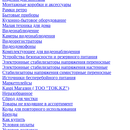
Монтажные коробки и аксессуары
Рамки ретро
Бытовые приборы
Кухонно-бытовое оборудование
Малая техника для дома
Видеонаблюдение
Камеры видеонаблюдения
Видеорегистраторы
Видеодомофоны
Комплектующее для видеонаблюдения
Устройства безопасности и резервного питания
Электронные стабилизаторы напряжения переносные
Электронные стабилизаторы напряжения настенные
Стабилизаторы напряжения симисторные переносные
Источники бесперебойного питания
Маркетплейсы
Kaspi Магазин ( ТОО "TOK.KZ")
Неразобранное
Сброд для чистки
Товары не входящие в ассортимент
Коды для повторного использования
Бренды
Как купить
Условия оплаты
Условия доставки