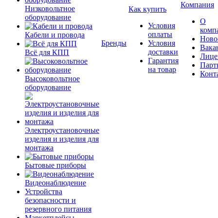
Компания
Низковольтное
Как купить
оборудование
О
Условия
комп
оплаты
Кабели и провода
Ново
Бренды
Условия
Вака
доставки
Всё для КПП
Лице
Гарантия
Парт
на товар
Конт
Высоковольтное
оборудование
Электроустановочные
изделия и изделия для
монтажа
Бытовые приборы
Видеонаблюдение
Устройства
безопасности и
резервного питания
Маркетплейсы