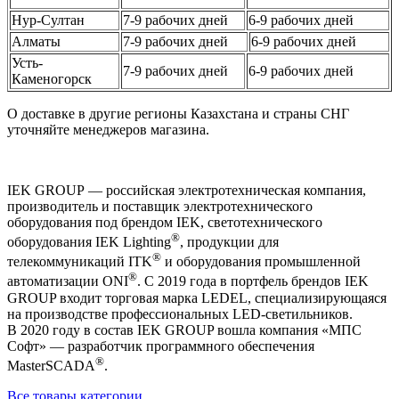
Нур-Султан
7-9 рабочих дней
6-9 рабочих дней
Алматы
7-9 рабочих дней
6-9 рабочих дней
Усть-
7-9 рабочих дней
6-9 рабочих дней
Каменогорск
О доставке в другие регионы Казахстана и страны СНГ
уточняйте менеджеров магазина.
IEK GROUP — российская электротехническая компания,
производитель и поставщик электротехнического
оборудования под брендом IEK, светотехнического
®
оборудования IEK Lighting
, продукции для
®
телекоммуникаций ITK
и оборудования промышленной
®
автоматизации ONI
. С 2019 года в портфель брендов IEK
GROUP входит торговая марка LEDEL, специализирующаяся
на производстве профессиональных LED-светильников.
В 2020 году в состав IEK GROUP вошла компания «МПС
Софт» — разработчик программного обеспечения
®
MasterSCADA
.
Все товары категории