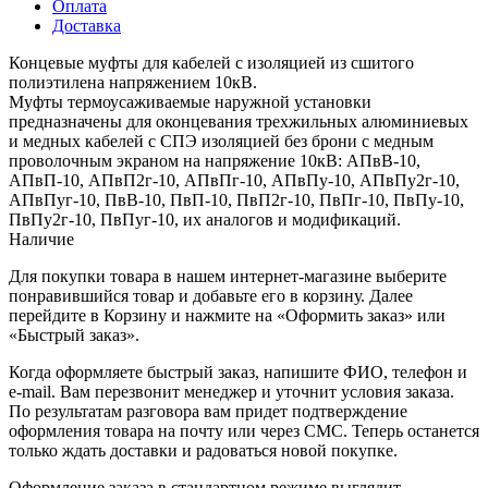
Оплата
Доставка
Концевые муфты для кабелей с изоляцией из сшитого
полиэтилена напряжением 10кВ.
Муфты термоусаживаемые наружной установки
предназначены для оконцевания трехжильных алюминиевых
и медных кабелей с СПЭ изоляцией без брони с медным
проволочным экраном на напряжение 10кВ: АПвВ-10,
АПвП-10, АПвП2г-10, АПвПг-10, АПвПу-10, АПвПу2г-10,
АПвПуг-10, ПвВ-10, ПвП-10, ПвП2г-10, ПвПг-10, ПвПу-10,
ПвПу2г-10, ПвПуг-10, их аналогов и модификаций.
Наличие
Для покупки товара в нашем интернет-магазине выберите
понравившийся товар и добавьте его в корзину. Далее
перейдите в Корзину и нажмите на «Оформить заказ» или
«Быстрый заказ».
Когда оформляете быстрый заказ, напишите ФИО, телефон и
e-mail. Вам перезвонит менеджер и уточнит условия заказа.
По результатам разговора вам придет подтверждение
оформления товара на почту или через СМС. Теперь останется
только ждать доставки и радоваться новой покупке.
Оформление заказа в стандартном режиме выглядит