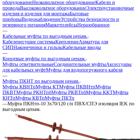
оборудование
Низковольтное оборудование
Кабели и
провода
Высоковольтное оборудование
Электроустановочные
изделия и изделия для монтажа
Бытовые
приборы
Видеонаблюдение
Устройства безопасности и
резервного питания
Маркетплейсы
Неразобранное
—
Кабельные муфты по выгодным ценам.
Кабеленесущие системы
Крепление
Арматура для
СИП
Наконечники и гильзы
Кабельные вводы
—
Концевые муфты по выгодным ценам.
Муфты ответвительные
Соединительные муфты
Аксессуары
для кабельных муфт
Муфты для водопогружного кабеля
—
Муфты ПКНТ по выгодным ценам.
Муфты КВНТп
Муфты КТ
Муфты ПКВНтп
Муфты
ПКВТ
Муфты РКНТпб
Муфты РКВТпб
Муфты ККТ
Муфты
КНТп
Муфты КВТп
Муфты ПКТп
—
Муфта ПКНтп-10 3х70/120 с/н ПВХ/СПЭ изоляция IEK по
выгодным ценам.