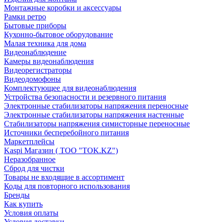
Монтажные коробки и аксессуары
Рамки ретро
Бытовые приборы
Кухонно-бытовое оборудование
Малая техника для дома
Видеонаблюдение
Камеры видеонаблюдения
Видеорегистраторы
Видеодомофоны
Комплектующее для видеонаблюдения
Устройства безопасности и резервного питания
Электронные стабилизаторы напряжения переносные
Электронные стабилизаторы напряжения настенные
Стабилизаторы напряжения симисторные переносные
Источники бесперебойного питания
Маркетплейсы
Kaspi Магазин ( ТОО "TOK.KZ")
Неразобранное
Сброд для чистки
Товары не входящие в ассортимент
Коды для повторного использования
Бренды
Как купить
Условия оплаты
Условия доставки