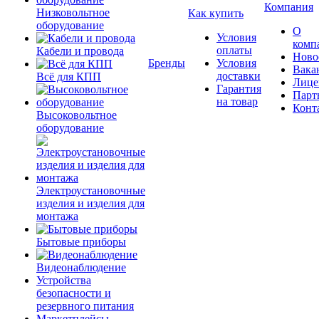
Компания
Низковольтное
Как купить
оборудование
О
Условия
комп
оплаты
Кабели и провода
Ново
Бренды
Условия
Вака
доставки
Всё для КПП
Лице
Гарантия
Парт
на товар
Конт
Высоковольтное
оборудование
Электроустановочные
изделия и изделия для
монтажа
Бытовые приборы
Видеонаблюдение
Устройства
безопасности и
резервного питания
Маркетплейсы