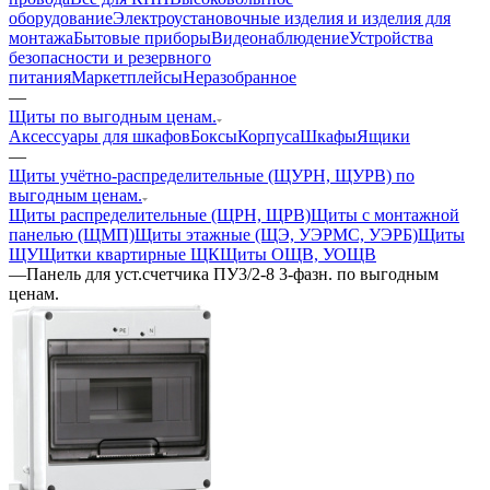
оборудование
Электроустановочные изделия и изделия для
монтажа
Бытовые приборы
Видеонаблюдение
Устройства
безопасности и резервного
питания
Маркетплейсы
Неразобранное
—
Щиты по выгодным ценам.
Аксессуары для шкафов
Боксы
Корпуса
Шкафы
Ящики
—
Щиты учётно-распределительные (ЩУРН, ЩУРВ) по
выгодным ценам.
Щиты распределительные (ЩРН, ЩРВ)
Щиты с монтажной
панелью (ЩМП)
Щиты этажные (ЩЭ, УЭРМС, УЭРБ)
Щиты
ЩУ
Щитки квартирные ЩК
Щиты ОЩВ, УОЩВ
—
Панель для уст.счетчика ПУ3/2-8 3-фазн. по выгодным
ценам.