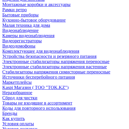
Монтажные коробки и аксессуары
Рамки ретро
Бытовые приборы
Кухонно-бытовое оборудование
Малая техника для дома
Видеонаблюдение
Камеры видеонаблюдения
Видеорегистраторы
Видеодомофоны
Комплектующее для видеонаблюдения
Устройства безопасности и резервного питания
Электронные стабилизаторы напряжения переносные
Электронные стабилизаторы напряжения настенные
Стабилизаторы напряжения симисторные переносные
Источники бесперебойного питания
Маркетплейсы
Kaspi Магазин ( ТОО "TOK.KZ")
Неразобранное
Сброд для чистки
Товары не входящие в ассортимент
Коды для повторного использования
Бренды
Как купить
Условия оплаты
Условия доставки