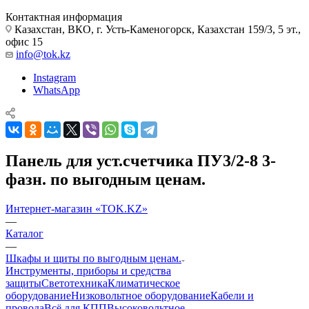
Контактная информация
Казахстан, ВКО, г. Усть-Каменогорск, Казахстан 159/3, 5 эт.,
офис 15
info@tok.kz
Instagram
WhatsApp
Панель для уст.счетчика ПУ3/2-8 3-
фазн. по выгодным ценам.
Интернет-магазин «TOK.KZ»
—
Каталог
—
Шкафы и щиты по выгодным ценам.
Инструменты, приборы и средства
защиты
Светотехника
Климатическое
оборудование
Низковольтное оборудование
Кабели и
провода
Всё для КПП
Высоковольтное